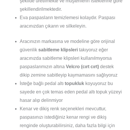
şekilde üretilmekte ve müşterilerin isteklerine göre
şekillendirilmektedir.
Eva paspasların temizlemesi kolaydır. Paspası
aracınızdan çıkarın ve silkeleyin.
Aracınızın markasına ve modeline göre orijinal
güvenlik
sabitleme klipsleri
takıyoruz eğer
aracınızda sabitleme klipsleri kullanılmıyorsa
paspaslarımızın altına
Velcro (cırt cırt)
destek
dikip zemine sabitleyip kaymamasını sağlıyoruz
İsteğe bağlı pedal altı
topukluk
koyuyoruz bu
sayede en çok temas eden pedal altı topuk yüzeyi
hasar alıp delinmiyor
Kenar ve dikiş renk seçenekleri mevcuttur,
paspasınızı istediğiniz kenar rengi ve dikiş
renginde oluşturabilirsiniz, daha fazla bilgi için