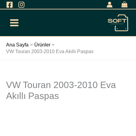
İçeriğe
geç
Ana Sayfa
Ürünler
VW Touran 2003-2010 Eva Akıllı Paspas
VW Touran 2003-2010 Eva
VW
Touran
Akıllı Paspas
2003-
2010
Eva
Akıllı