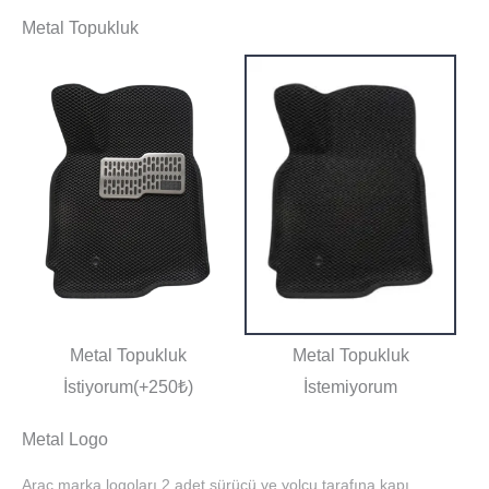
Metal Topukluk
Metal Topukluk
Metal Topukluk
İstiyorum(+250₺)
İstemiyorum
Metal Logo
Araç marka logoları 2 adet sürücü ve yolcu tarafına kapı