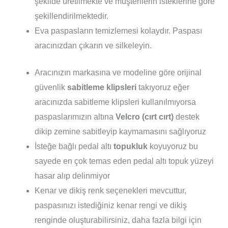
şekilde üretilmekte ve müşterilerin isteklerine göre
şekillendirilmektedir.
Eva paspasların temizlemesi kolaydır. Paspası
aracınızdan çıkarın ve silkeleyin.
Aracınızın markasına ve modeline göre orijinal
güvenlik
sabitleme klipsleri
takıyoruz eğer
aracınızda sabitleme klipsleri kullanılmıyorsa
paspaslarımızın altına
Velcro (cırt cırt)
destek
dikip zemine sabitleyip kaymamasını sağlıyoruz
İsteğe bağlı pedal altı
topukluk
koyuyoruz bu
sayede en çok temas eden pedal altı topuk yüzeyi
hasar alıp delinmiyor
Kenar ve dikiş renk seçenekleri mevcuttur,
paspasınızı istediğiniz kenar rengi ve dikiş
renginde oluşturabilirsiniz, daha fazla bilgi için