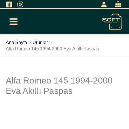
İçeriğe
geç
Ana Sayfa
Ürünler
Alfa Romeo 145 1994-2000 Eva Akıllı Paspas
Alfa Romeo 145 1994-2000
Alfa
Romeo
Eva Akıllı Paspas
145
1994-
2000
Eva