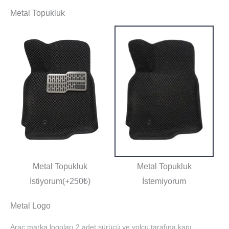
Metal Topukluk
Metal Topukluk
Metal Topukluk
İstiyorum(+250₺)
İstemiyorum
Metal Logo
Araç marka logoları 2 adet sürücü ve yolcu tarafına kapı