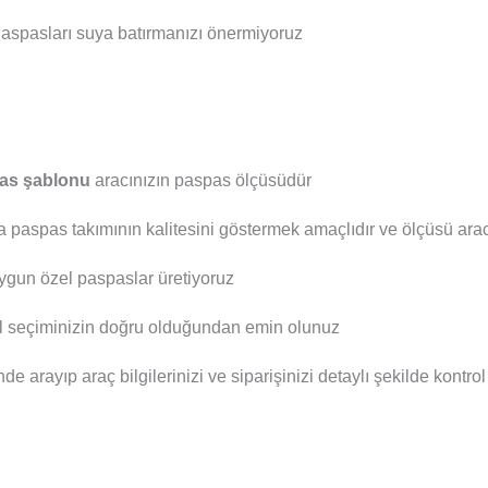
aspasları suya batırmanızı önermiyoruz
as şablonu
aracınızın paspas ölçüsüdür
a paspas takımının kalitesini göstermek amaçlıdır ve ölçüsü aracı
ygun özel paspaslar üretiyoruz
el seçiminizin doğru olduğundan emin olunuz
nde arayıp araç bilgilerinizi ve siparişinizi detaylı şekilde kontro