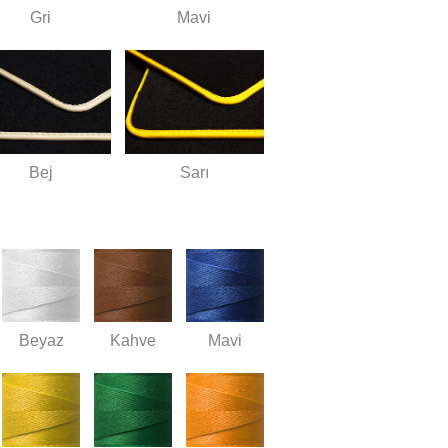
Gri
Mavi
Bej
Sarı
Beyaz
Kahve
Mavi