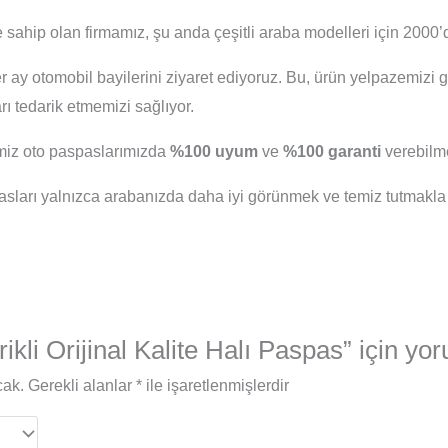
 sahip olan firmamız, şu anda çeşitli araba modelleri için 2000’d
er ay otomobil bayilerini ziyaret ediyoruz. Bu, ürün yelpazemizi 
 tedarik etmemizi sağlıyor.
iğimiz oto paspaslarımızda
%100 uyum
ve
%100 garanti
verebilme
arı yalnızca arabanızda daha iyi görünmek ve temiz tutmakla
ikli Orijinal Kalite Halı Paspas” için yor
cak.
Gerekli alanlar
*
ile işaretlenmişlerdir