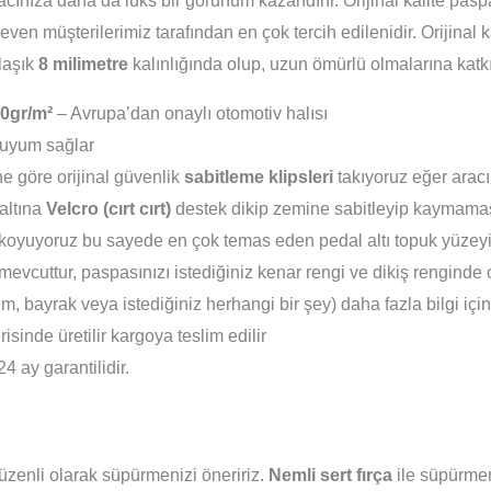
racınıza daha da lüks bir görünüm kazandırır. Orijinal kalite pa
even müşterilerimiz tarafından en çok tercih edilenidir. Orijinal
klaşık
8 milimetre
kalınlığında olup, uzun ömürlü olmalarına katk
0gr/m²
– Avrupa’dan onaylı otomotiv halısı
uyum sağlar
e göre orijinal güvenlik
sabitleme klipsleri
takıyoruz eğer aracı
altına
Velcro (cırt cırt)
destek dikip zemine sabitleyip kaymamas
koyuyoruz bu sayede en çok temas eden pedal altı topuk yüzeyi 
evcuttur, paspasınızı istediğiniz kenar rengi ve dikiş renginde 
em, bayrak veya istediğiniz herhangi bir şey) daha fazla bilgi içi
isinde üretilir kargoya teslim edilir
24 ay garantilidir.
zenli olarak süpürmenizi öneririz.
Nemli sert fırça
ile süpürmeni