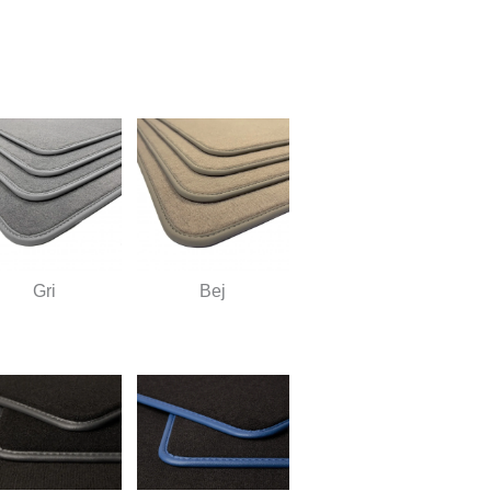
Gri
Bej