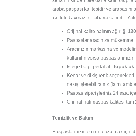
serisininkinden bile daha kalın olup, a
araba paspası kalitesidir ve arabasını s
kaliteli, kaymaz bir tabana sahiptir. Ya
Orijinal kalite halının ağırlığı
120
Paspaslar aracınıza mükemmel 
Aracınızın markasına ve modelin
kullanılmıyorsa paspaslarımızın 
İsteğe bağlı pedal altı
topukluk
Kenar ve dikiş renk seçenekleri m
nakış işletebilirsiniz (isim, ambl
Paspas siparişleriniz 24 saat içer
Orijinal halı paspas kalitesi tam 
Temizlik ve Bakım
Paspaslarınızın ömrünü uzatmak için dü