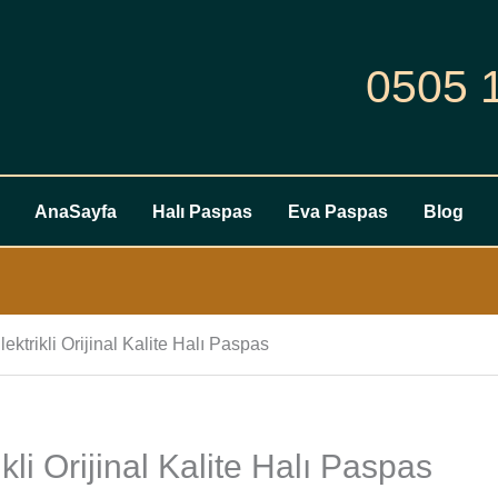
0505 
AnaSayfa
Halı Paspas
Eva Paspas
Blog
ektrikli Orijinal Kalite Halı Paspas
kli Orijinal Kalite Halı Paspas
Opel
Frontera