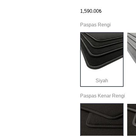
Elektrikli
1,590.00
₺
Orijinal
Paspas Rengi
Kalite
Halı
Paspas
adet
Siyah
Paspas Kenar Rengi