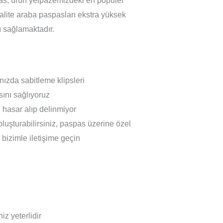
spas, ürün yelpazemizdeki en popüler
 kalite araba paspasları ekstra yüksek
ı sağlamaktadır.
nızda sabitleme klipsleri
ını sağlıyoruz
hasar alıp delinmiyor
oluşturabilirsiniz, paspas üzerine özel
n bizimle iletişime geçin
z yeterlidir