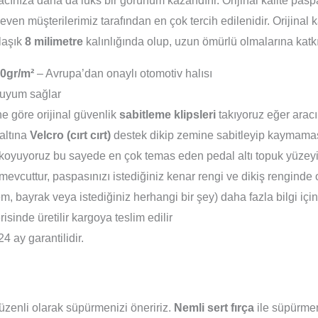
racınıza daha da lüks bir görünüm kazandırır. Orijinal kalite pa
even müşterilerimiz tarafından en çok tercih edilenidir. Orijinal
klaşık
8 milimetre
kalınlığında olup, uzun ömürlü olmalarına katk
0gr/m²
– Avrupa’dan onaylı otomotiv halısı
uyum sağlar
e göre orijinal güvenlik
sabitleme klipsleri
takıyoruz eğer aracı
altına
Velcro (cırt cırt)
destek dikip zemine sabitleyip kaymamas
koyuyoruz bu sayede en çok temas eden pedal altı topuk yüzeyi 
evcuttur, paspasınızı istediğiniz kenar rengi ve dikiş renginde 
em, bayrak veya istediğiniz herhangi bir şey) daha fazla bilgi içi
isinde üretilir kargoya teslim edilir
24 ay garantilidir.
zenli olarak süpürmenizi öneririz.
Nemli sert fırça
ile süpürmeni