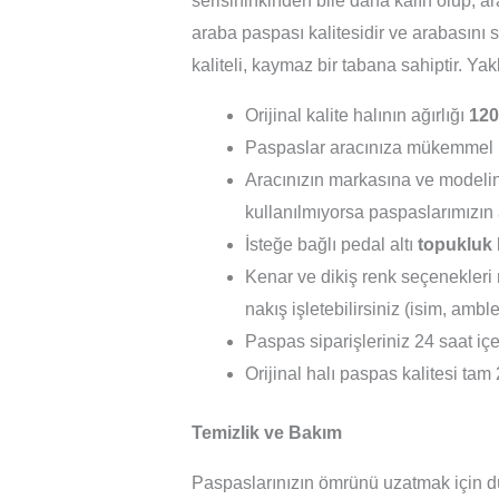
serisininkinden bile daha kalın olup, a
araba paspası kalitesidir ve arabasını s
kaliteli, kaymaz bir tabana sahiptir. Ya
Orijinal kalite halının ağırlığı
120
Paspaslar aracınıza mükemmel 
Aracınızın markasına ve modelin
kullanılmıyorsa paspaslarımızın 
İsteğe bağlı pedal altı
topukluk
Kenar ve dikiş renk seçenekleri m
nakış işletebilirsiniz (isim, ambl
Paspas siparişleriniz 24 saat içer
Orijinal halı paspas kalitesi tam 
Temizlik ve Bakım
Paspaslarınızın ömrünü uzatmak için dü