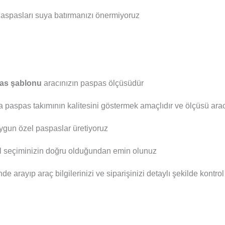
aspasları suya batırmanızı önermiyoruz
as şablonu
aracınızın paspas ölçüsüdür
a paspas takımının kalitesini göstermek amaçlıdır ve ölçüsü aracı
ygun özel paspaslar üretiyoruz
el seçiminizin doğru olduğundan emin olunuz
nde arayıp araç bilgilerinizi ve siparişinizi detaylı şekilde kontro