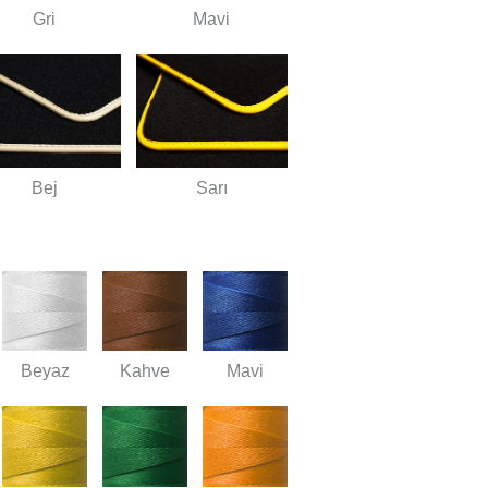
Gri
Mavi
Bej
Sarı
Beyaz
Kahve
Mavi