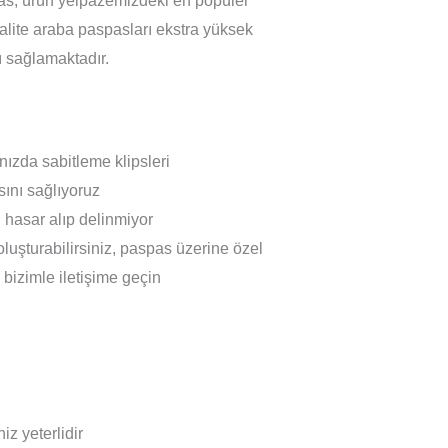
spas, ürün yelpazemizdeki en popüler
 kalite araba paspasları ekstra yüksek
ı sağlamaktadır.
nızda sabitleme klipsleri
ını sağlıyoruz
hasar alıp delinmiyor
oluşturabilirsiniz, paspas üzerine özel
n bizimle iletişime geçin
z yeterlidir