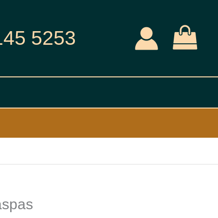
145 5253
aspas