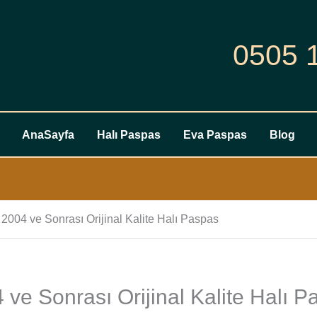
0505 
AnaSayfa
Halı Paspas
Eva Paspas
Blog
004 ve Sonrası Orijinal Kalite Halı Paspas
ve Sonrası Orijinal Kalite Halı P
Alfa
Romeo