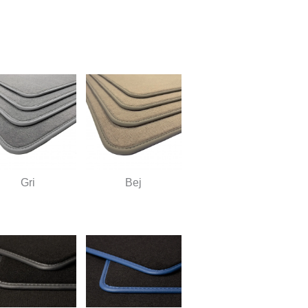
Gri
Bej