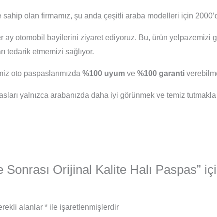
 sahip olan firmamız, şu anda çeşitli araba modelleri için 2000’d
er ay otomobil bayilerini ziyaret ediyoruz. Bu, ürün yelpazemizi 
 tedarik etmemizi sağlıyor.
iğimiz oto paspaslarımızda
%100 uyum
ve
%100 garanti
verebilme
arı yalnızca arabanızda daha iyi görünmek ve temiz tutmakla
onrası Orijinal Kalite Halı Paspas” içi
rekli alanlar
*
ile işaretlenmişlerdir