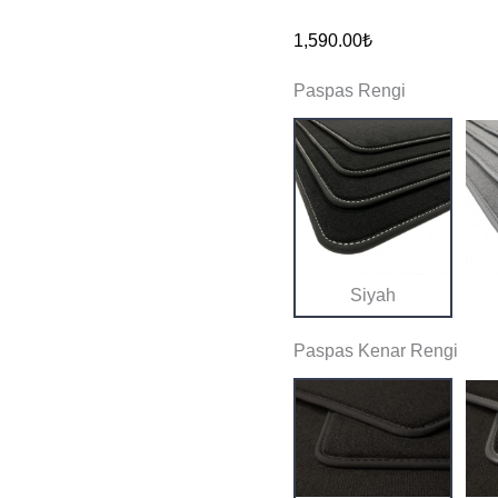
GT
1,590.00
₺
2004
Paspas Rengi
ve
Sonrası
Orijinal
Kalite
Halı
Paspas
adet
Siyah
Paspas Kenar Rengi