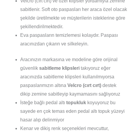
Velcro (cırt cırt) ve özel klipsler yordamıyla zemine
sabitlenir. Soft oto paspasları her araca özel olacak
şekilde üretilmekte ve müşterilerin isteklerine göre
şekillendirilmektedir.
Eva paspasların temizlemesi kolaydır. Paspası
aracınızdan çıkarın ve silkeleyin.
Aracınızın markasına ve modeline göre orijinal
güvenlik
sabitleme klipsleri
takıyoruz eğer
aracınızda sabitleme klipsleri kullanılmıyorsa
paspaslarımızın altına
Velcro (cırt cırt)
destek
dikip zemine sabitleyip kaymamasını sağlıyoruz
İsteğe bağlı pedal altı
topukluk
koyuyoruz bu
sayede en çok temas eden pedal altı topuk yüzeyi
hasar alıp delinmiyor
Kenar ve dikiş renk seçenekleri mevcuttur,