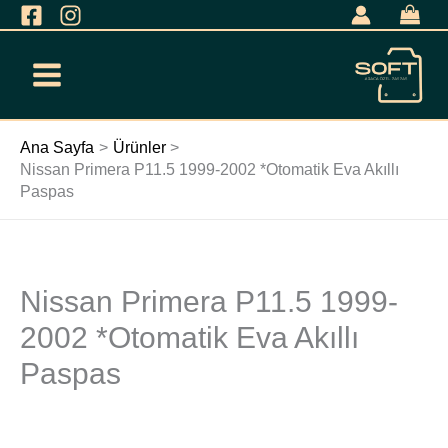
İçeriğe
geç
Ana Sayfa
Ürünler
Nissan Primera P11.5 1999-2002 *Otomatik Eva Akıllı
Paspas
Nissan Primera P11.5 1999-
Nissan
Primera
2002 *Otomatik Eva Akıllı
P11.5
Paspas
1999-
2002
*Otomatik