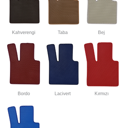
Kahverengi
Taba
Bej
Bordo
Lacivert
Kırmızı