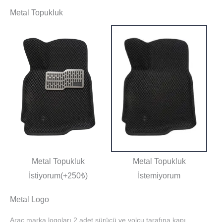
Metal Topukluk
Metal Topukluk
Metal Topukluk
İstiyorum(+250₺)
İstemiyorum
Metal Logo
Araç marka logoları 2 adet sürücü ve yolcu tarafına kapı