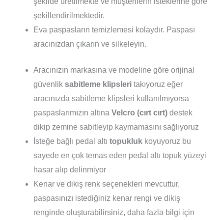
şekilde üretilmekte ve müşterilerin isteklerine göre
şekillendirilmektedir.
Eva paspasların temizlemesi kolaydır. Paspası
aracınızdan çıkarın ve silkeleyin.
Aracınızın markasına ve modeline göre orijinal
güvenlik
sabitleme klipsleri
takıyoruz eğer
aracınızda sabitleme klipsleri kullanılmıyorsa
paspaslarımızın altına
Velcro (cırt cırt)
destek
dikip zemine sabitleyip kaymamasını sağlıyoruz
İsteğe bağlı pedal altı
topukluk
koyuyoruz bu
sayede en çok temas eden pedal altı topuk yüzeyi
hasar alıp delinmiyor
Kenar ve dikiş renk seçenekleri mevcuttur,
paspasınızı istediğiniz kenar rengi ve dikiş
renginde oluşturabilirsiniz, daha fazla bilgi için