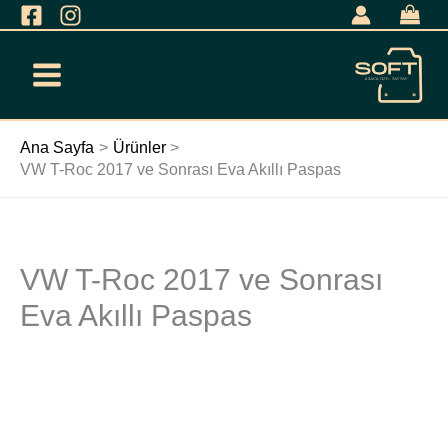
İçeriğe
geç
Ana Sayfa
Ürünler
VW T-Roc 2017 ve Sonrası Eva Akıllı Paspas
VW T-Roc 2017 ve Sonrası
VW
T-
Eva Akıllı Paspas
Roc
2017
ve
Sonrası