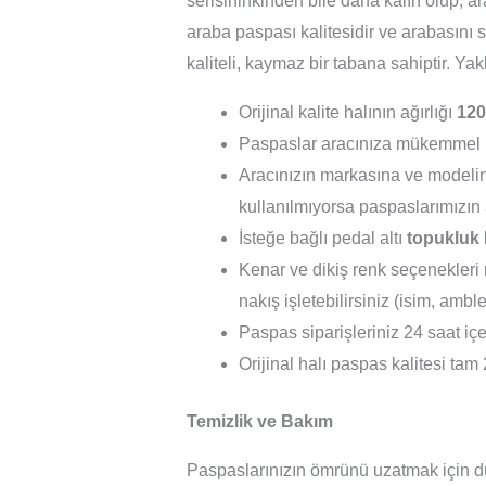
serisininkinden bile daha kalın olup, a
araba paspası kalitesidir ve arabasını s
kaliteli, kaymaz bir tabana sahiptir. Ya
Orijinal kalite halının ağırlığı
120
Paspaslar aracınıza mükemmel 
Aracınızın markasına ve modelin
kullanılmıyorsa paspaslarımızın 
İsteğe bağlı pedal altı
topukluk
Kenar ve dikiş renk seçenekleri m
nakış işletebilirsiniz (isim, ambl
Paspas siparişleriniz 24 saat içer
Orijinal halı paspas kalitesi tam 
Temizlik ve Bakım
Paspaslarınızın ömrünü uzatmak için dü