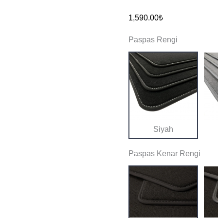
Mk3
1,590.00
₺
(Vento)
Paspas Rengi
1991-
1999
Orijinal
Kalite
Halı
Paspas
adet
Siyah
Paspas Kenar Rengi