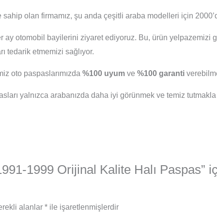
 sahip olan firmamız, şu anda çeşitli araba modelleri için 2000’d
er ay otomobil bayilerini ziyaret ediyoruz. Bu, ürün yelpazemizi 
 tedarik etmemizi sağlıyor.
iğimiz oto paspaslarımızda
%100 uyum
ve
%100 garanti
verebilme
arı yalnızca arabanızda daha iyi görünmek ve temiz tutmakla
91-1999 Orijinal Kalite Halı Paspas” iç
rekli alanlar
*
ile işaretlenmişlerdir