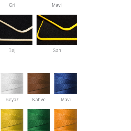
Gri
Mavi
Bej
Sarı
Beyaz
Kahve
Mavi