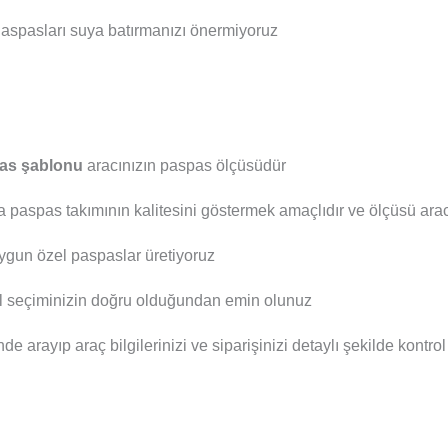
aspasları suya batırmanızı önermiyoruz
as şablonu
aracınızın paspas ölçüsüdür
a paspas takımının kalitesini göstermek amaçlıdır ve ölçüsü aracı
ygun özel paspaslar üretiyoruz
el seçiminizin doğru olduğundan emin olunuz
nde arayıp araç bilgilerinizi ve siparişinizi detaylı şekilde kontro