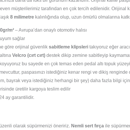
racınıza daha da lüks bir görünüm kazandırır. Orijinal kalite pa
even müşterilerimiz tarafından en çok tercih edilenidir. Orijinal
klaşık
8 milimetre
kalınlığında olup, uzun ömürlü olmalarına katk
0gr/m²
– Avrupa’dan onaylı otomotiv halısı
uyum sağlar
e göre orijinal güvenlik
sabitleme klipsleri
takıyoruz eğer aracı
altına
Velcro (cırt cırt)
destek dikip zemine sabitleyip kaymamas
koyuyoruz bu sayede en çok temas eden pedal altı topuk yüzeyi 
evcuttur, paspasınızı istediğiniz kenar rengi ve dikiş renginde 
em, bayrak veya istediğiniz herhangi bir şey) daha fazla bilgi içi
isinde üretilir kargoya teslim edilir
24 ay garantilidir.
zenli olarak süpürmenizi öneririz.
Nemli sert fırça
ile süpürmeni