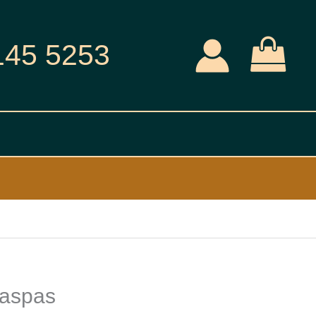
145 5253
Paspas