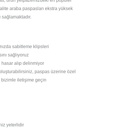
spas, ürün yelpazemizdeki en popüler
 kalite araba paspasları ekstra yüksek
ı sağlamaktadır.
nızda sabitleme klipsleri
ını sağlıyoruz
hasar alıp delinmiyor
oluşturabilirsiniz, paspas üzerine özel
n bizimle iletişime geçin
z yeterlidir