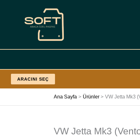
İçeriğe
geç
ARACINI SEÇ
Ana Sayfa
Ürünler
VW Jetta Mk3 (V
VW Jetta Mk3 (Vento