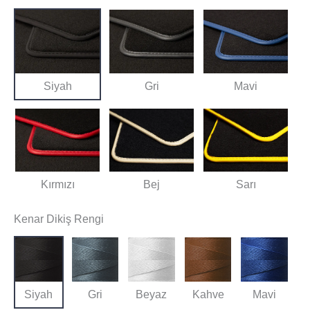
Siyah
Gri
Mavi
Kırmızı
Bej
Sarı
Kenar Dikiş Rengi
Siyah
Gri
Beyaz
Kahve
Mavi