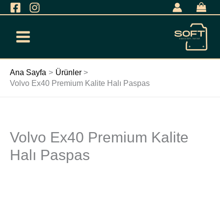
İçeriğe
geç
Ana Sayfa
Ürünler
Volvo Ex40 Premium Kalite Halı Paspas
Volvo Ex40 Premium Kalite
Volvo
Ex40
Halı Paspas
Premium
Kalite
Halı
Paspas