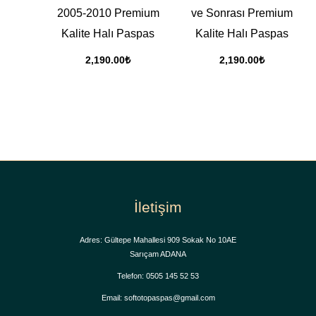
2005-2010 Premium
ve Sonrası Premium
Kalite Halı Paspas
Kalite Halı Paspas
2,190.00
₺
2,190.00
₺
İletişim
Adres: Gültepe Mahallesi 909 Sokak No 10AE
Sarıçam ADANA
Telefon: 0505 145 52 53
Email: softotopaspas@gmail.com