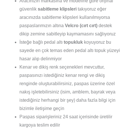
Aracınızın markasına ve modeline göre orijinal
güvenlik
sabitleme klipsleri
takıyoruz eğer
aracınızda sabitleme klipsleri kullanılmıyorsa
paspaslarımızın altına
Velcro (cırt cırt)
destek
dikip zemine sabitleyip kaymamasını sağlıyoruz
İsteğe bağlı pedal altı
topukluk
koyuyoruz bu
sayede en çok temas eden pedal altı topuk yüzeyi
hasar alıp delinmiyor
Kenar ve dikiş renk seçenekleri mevcuttur,
paspasınızı istediğiniz kenar rengi ve dikiş
renginde oluşturabilirsiniz, paspas üzerine özel
nakış işletebilirsiniz (isim, amblem, bayrak veya
istediğiniz herhangi bir şey) daha fazla bilgi için
bizimle iletişime geçin
Paspas siparişleriniz 24 saat içerisinde üretilir
kargoya teslim edilir