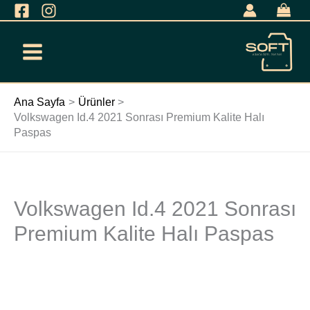
İçeriğe
geç
Ana Sayfa
Ürünler
Volkswagen Id.4 2021 Sonrası Premium Kalite Halı
Paspas
Volkswagen Id.4 2021 Sonrası
Volkswagen
Id.4
Premium Kalite Halı Paspas
2021
Sonrası
Premium
Kalite