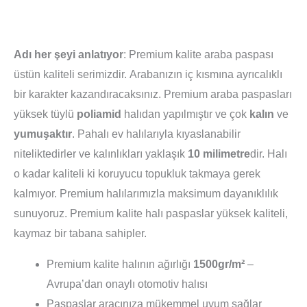
Adı her şeyi anlatıyor
: Premium kalite araba paspası
üstün kaliteli serimizdir. Arabanızın iç kısmına ayrıcalıklı
bir karakter kazandıracaksınız. Premium araba paspasları
yüksek tüylü
poliamid
halıdan yapılmıştır ve çok
kalın
ve
yumuşaktır
. Pahalı ev halılarıyla kıyaslanabilir
niteliktedirler ve kalınlıkları yaklaşık
10 milimetre
dir. Halı
o kadar kaliteli ki koruyucu topukluk takmaya gerek
kalmıyor. Premium halılarımızla maksimum dayanıklılık
sunuyoruz. Premium kalite halı paspaslar yüksek kaliteli,
kaymaz bir tabana sahipler.
Premium kalite halının ağırlığı
1500gr/m²
–
Avrupa’dan onaylı otomotiv halısı
Paspaslar aracınıza mükemmel uyum sağlar