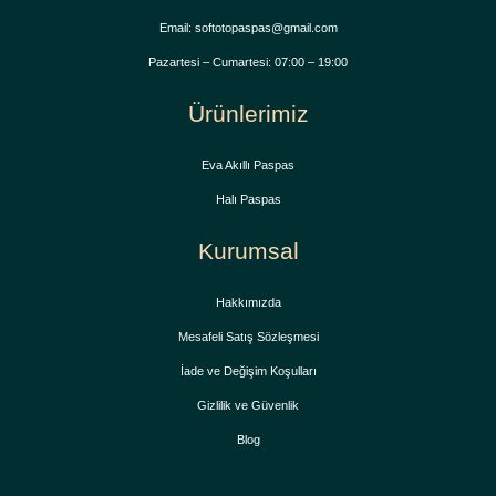
Email: softotopaspas@gmail.com
Pazartesi – Cumartesi: 07:00 – 19:00
Ürünlerimiz
Eva Akıllı Paspas
Halı Paspas
Kurumsal
Hakkımızda
Mesafeli Satış Sözleşmesi
İade ve Değişim Koşulları
Gizlilik ve Güvenlik
Blog