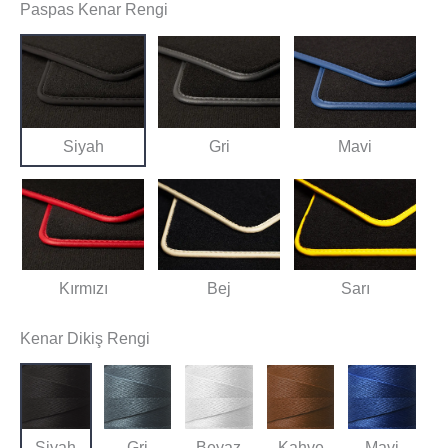
Paspas Kenar Rengi
Siyah
Gri
Mavi
Kırmızı
Bej
Sarı
Kenar Dikiş Rengi
Siyah
Gri
Beyaz
Kahve
Mavi