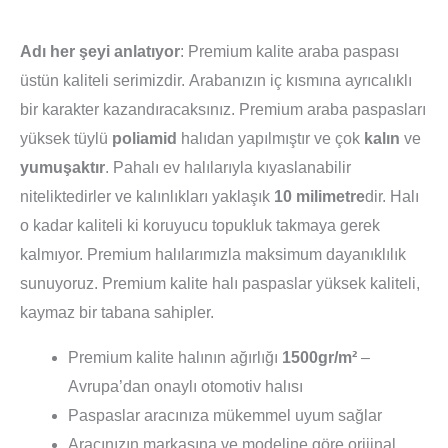
Adı her şeyi anlatıyor
: Premium kalite araba paspası
üstün kaliteli serimizdir. Arabanızın iç kısmına ayrıcalıklı
bir karakter kazandıracaksınız. Premium araba paspasları
yüksek tüylü
poliamid
halıdan yapılmıştır ve çok
kalın
ve
yumuşaktır
. Pahalı ev halılarıyla kıyaslanabilir
niteliktedirler ve kalınlıkları yaklaşık
10 milimetre
dir. Halı
o kadar kaliteli ki koruyucu topukluk takmaya gerek
kalmıyor. Premium halılarımızla maksimum dayanıklılık
sunuyoruz. Premium kalite halı paspaslar yüksek kaliteli,
kaymaz bir tabana sahipler.
Premium kalite halının ağırlığı
1500gr/m²
–
Avrupa’dan onaylı otomotiv halısı
Paspaslar aracınıza mükemmel uyum sağlar
Aracınızın markasına ve modeline göre orijinal