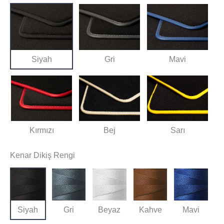
Siyah
Gri
Mavi
Kırmızı
Bej
Sarı
Kenar Dikiş Rengi
Siyah
Gri
Beyaz
Kahve
Mavi