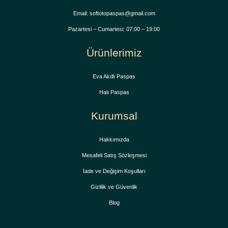
Email: softotopaspas@gmail.com
Pazartesi – Cumartesi: 07:00 – 19:00
Ürünlerimiz
Eva Akıllı Paspas
Halı Paspas
Kurumsal
Hakkımızda
Mesafeli Satış Sözleşmesi
İade ve Değişim Koşulları
Gizlilik ve Güvenlik
Blog