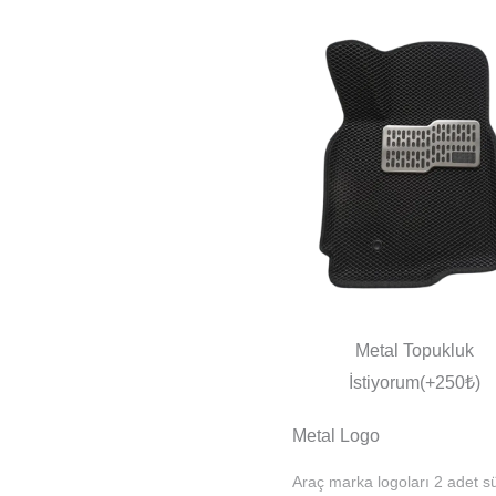
Metal Topukluk
İstiyorum(+250₺)
Metal Logo
Araç marka logoları 2 adet sü