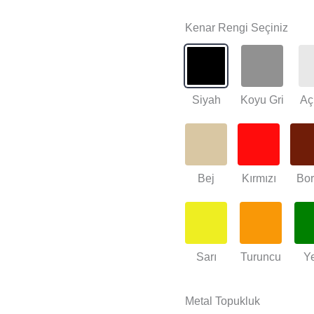
Kenar Rengi Seçiniz
Siyah
Koyu Gri
Aç
Bej
Kırmızı
Bo
Sarı
Turuncu
Ye
Metal Topukluk