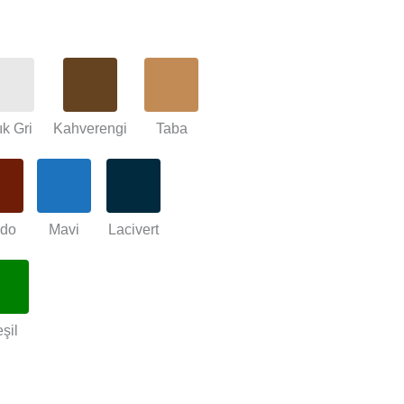
ık Gri
Kahverengi
Taba
rdo
Mavi
Lacivert
şil