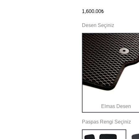
Y
1,600.00
₺
Juniper
Desen Seçiniz
Eva
Akıllı
Paspas
adet
Elmas Desen
Paspas Rengi Seçiniz