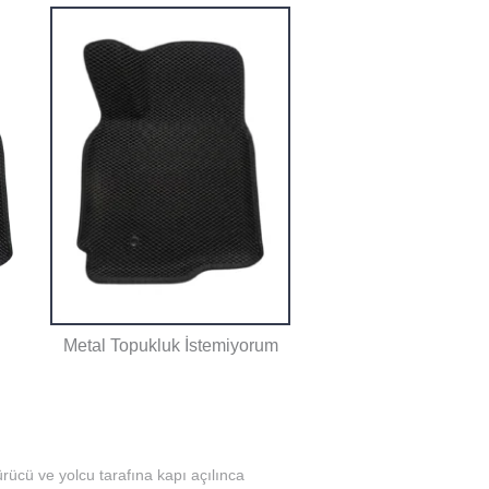
Metal Topukluk İstemiyorum
rücü ve yolcu tarafına kapı açılınca