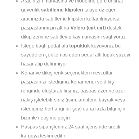
Aracınızın markasına ve modeline göre orijinal
güvenlik
sabitleme klipsleri
takıyoruz eğer
aracınızda sabitleme klipsleri kullanılmıyorsa
paspaslarımızın altına
Velcro (cırt cırt)
destek
dikip zemine sabitleyip kaymamasını sağlıyoruz
İsteğe bağlı pedal altı
topukluk
koyuyoruz bu
sayede en çok temas eden pedal altı topuk yüzeyi
hasar alıp delinmiyor
Kenar ve dikiş renk seçenekleri mevcuttur,
paspasınızı istediğiniz kenar rengi ve dikiş
renginde oluşturabilirsiniz, paspas üzerine özel
nakış işletebilirsiniz (isim, amblem, bayrak veya
istediğiniz herhangi bir şey) daha fazla bilgi için
bizimle iletişime geçin
Paspas siparişleriniz 24 saat içerisinde üretilir
kargoya teslim edilir