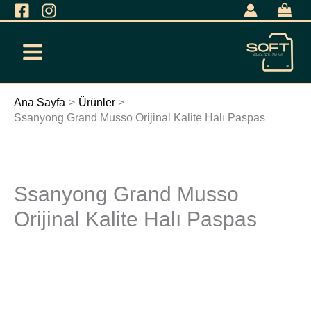
İçeriğe
geç
Ana Sayfa
Ürünler
Ssanyong Grand Musso Orijinal Kalite Halı Paspas
Ssanyong Grand Musso
Ssanyong
Grand
Orijinal Kalite Halı Paspas
Musso
Orijinal
Kalite
Halı