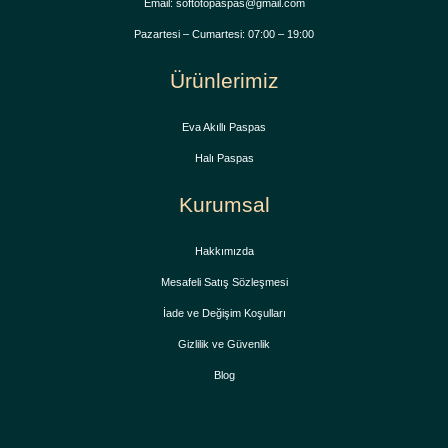
Email: softotopaspas@gmail.com
Pazartesi – Cumartesi: 07:00 – 19:00
Ürünlerimiz
Eva Akıllı Paspas
Halı Paspas
Kurumsal
Hakkımızda
Mesafeli Satış Sözleşmesi
İade ve Değişim Koşulları
Gizlilik ve Güvenlik
Blog