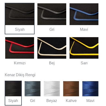
Siyah
Gri
Mavi
Kırmızı
Bej
Sarı
Kenar Dikiş Rengi
Siyah
Gri
Beyaz
Kahve
Mavi