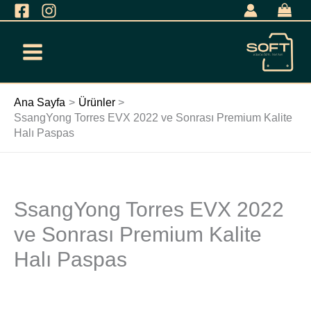
İçeriğe
geç
Ana Sayfa
Ürünler
SsangYong Torres EVX 2022 ve Sonrası Premium Kalite
Halı Paspas
SsangYong Torres EVX 2022
SsangYong
Torres
ve Sonrası Premium Kalite
EVX
Halı Paspas
2022
ve
Sonrası