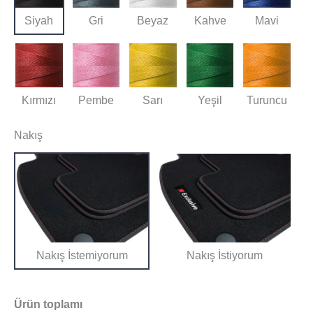
Siyah
Gri
Beyaz
Kahve
Mavi
Kırmızı
Pembe
Sarı
Yeşil
Turuncu
Nakış
Nakış İstemiyorum
Nakış İstiyorum
Ürün toplamı