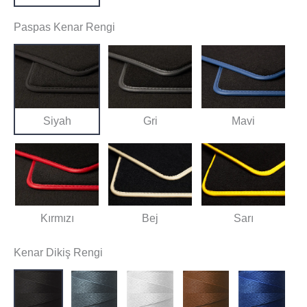
Paspas Kenar Rengi
Siyah
Gri
Mavi
Kırmızı
Bej
Sarı
Kenar Dikiş Rengi