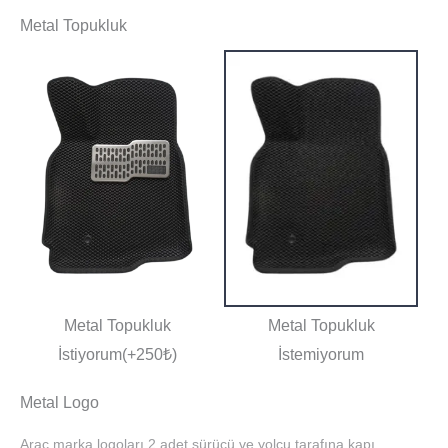
Metal Topukluk
Metal Topukluk
Metal Topukluk
İstiyorum(+250₺)
İstemiyorum
Metal Logo
Araç marka logoları 2 adet sürücü ve yolcu tarafına kapı