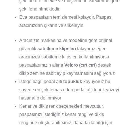
şekilde üretilmekte ve müşterilerin isteklerine göre
şekillendirilmektedir.
Eva paspasların temizlemesi kolaydır. Paspası
aracınızdan çıkarın ve silkeleyin.
Aracınızın markasına ve modeline göre orijinal
güvenlik
sabitleme klipsleri
takıyoruz eğer
aracınızda sabitleme klipsleri kullanılmıyorsa
paspaslarımızın altına
Velcro (cırt cırt)
destek
dikip zemine sabitleyip kaymamasını sağlıyoruz
İsteğe bağlı pedal altı
topukluk
koyuyoruz bu
sayede en çok temas eden pedal altı topuk yüzeyi
hasar alıp delinmiyor
Kenar ve dikiş renk seçenekleri mevcuttur,
paspasınızı istediğiniz kenar rengi ve dikiş
renginde oluşturabilirsiniz, daha fazla bilgi için