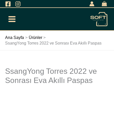
İçeriğe
geç
Ana Sayfa
Ürünler
SsangYong Torres 2022 ve Sonrası Eva Akıllı Paspas
SsangYong Torres 2022 ve
SsangYong
Torres
Sonrası Eva Akıllı Paspas
2022
ve
Sonrası
Eva