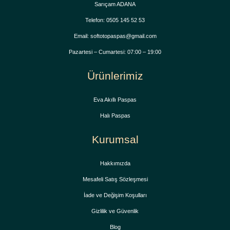
Sarıçam ADANA
Telefon: 0505 145 52 53
Email: softotopaspas@gmail.com
Pazartesi – Cumartesi: 07:00 – 19:00
Ürünlerimiz
Eva Akıllı Paspas
Halı Paspas
Kurumsal
Hakkımızda
Mesafeli Satış Sözleşmesi
İade ve Değişim Koşulları
Gizlilik ve Güvenlik
Blog