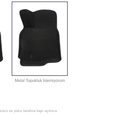
Metal Topukluk İstemiyorum
rücü ve yolcu tarafına kapı açılınca