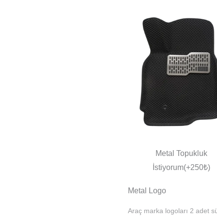
Metal Topukluk
İstiyorum(+250₺)
Metal Logo
Araç marka logoları 2 adet sü