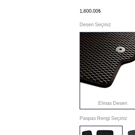
2009-
1,600.00
₺
2017
Desen Seçiniz
Eva
Akıllı
Paspas
adet
Elmas Desen
Paspas Rengi Seçiniz