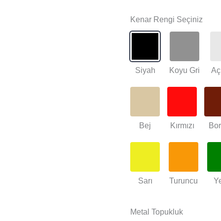
Kenar Rengi Seçiniz
Siyah
Koyu Gri
Aç
Bej
Kırmızı
Bo
Sarı
Turuncu
Ye
Metal Topukluk