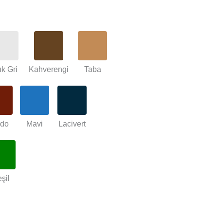
ık Gri
Kahverengi
Taba
rdo
Mavi
Lacivert
şil