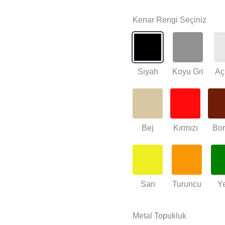
Kenar Rengi Seçiniz
Siyah
Koyu Gri
Aç
Bej
Kırmızı
Bo
Sarı
Turuncu
Ye
Metal Topukluk