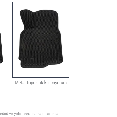
Metal Topukluk İstemiyorum
rücü ve yolcu tarafına kapı açılınca