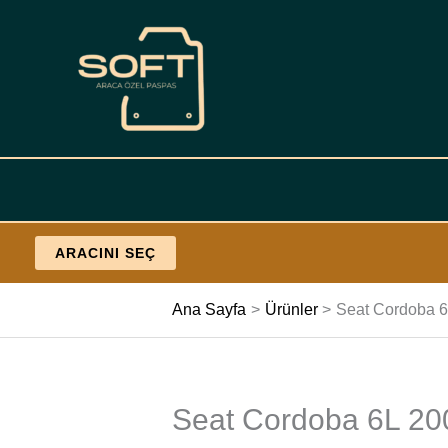
İçeriğe
geç
ARACINI SEÇ
Ana Sayfa
Ürünler
Seat Cordoba 6
Seat Cordoba 6L 200