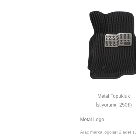
Metal Topukluk
İstiyorum(+250₺)
Metal Logo
Araç marka logoları 2 adet sü