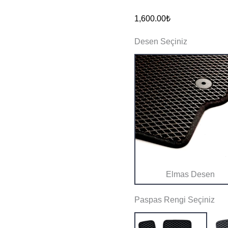
6L
1,600.00
₺
2002-
Desen Seçiniz
2009
Eva
Akıllı
Paspas
adet
Elmas Desen
Paspas Rengi Seçiniz