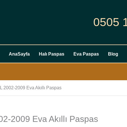
0505 
AnaSayfa
Halı Paspas
Eva Paspas
Blog
L 2002-2009 Eva Akıllı Paspas
2-2009 Eva Akıllı Paspas
Seat
Cordoba