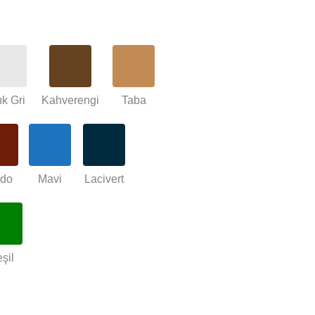
ık Gri
Kahverengi
Taba
rdo
Mavi
Lacivert
şil