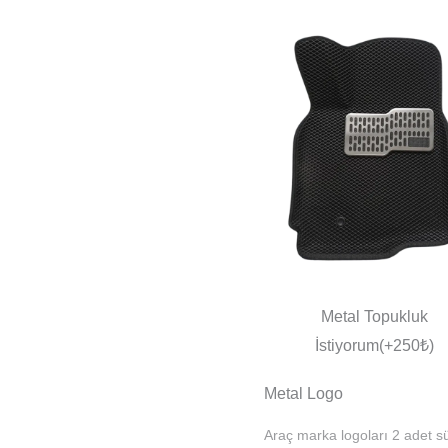
Metal Topukluk
İstiyorum(+250₺)
Metal Logo
Araç marka logoları 2 adet sü