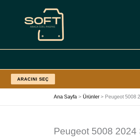
İçeriğe
geç
ARACINI SEÇ
Ana Sayfa
Ürünler
Peugeot 5008 20
Peugeot 5008 2024 S