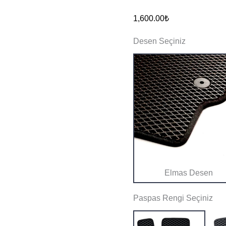
2024
1,600.00
₺
Sonrası
Desen Seçiniz
Hibrit
Eva
Akıllı
Paspas
adet
Elmas Desen
Paspas Rengi Seçiniz