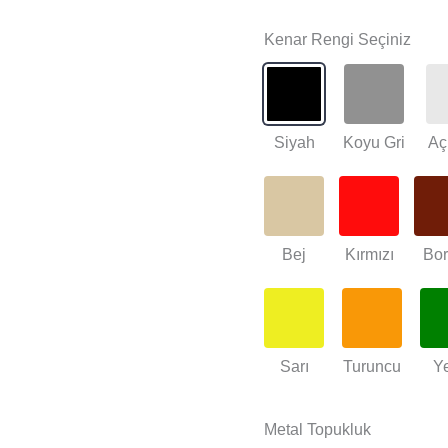
Kenar Rengi Seçiniz
Siyah
Koyu Gri
Aç
Bej
Kırmızı
Bo
Sarı
Turuncu
Ye
Metal Topukluk