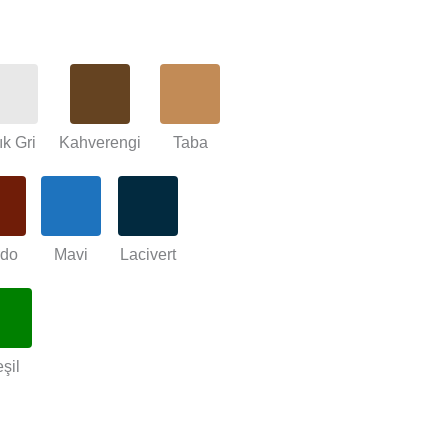
ık Gri
Kahverengi
Taba
rdo
Mavi
Lacivert
şil