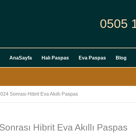
0505 
AnaSayfa
Halı Paspas
Eva Paspas
Blog
24 Sonrası Hibrit Eva Akıllı Paspas
onrası Hibrit Eva Akıllı Paspas
Peugeot
5008