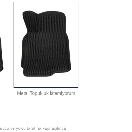
Metal Topukluk İstemiyorum
rücü ve yolcu tarafına kapı açılınca