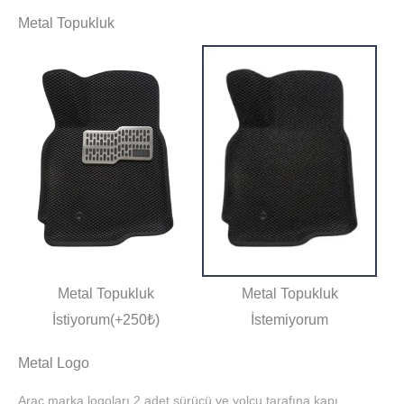
Metal Topukluk
Metal Topukluk
Metal Topukluk
İstiyorum(+250₺)
İstemiyorum
Metal Logo
Araç marka logoları 2 adet sürücü ve yolcu tarafına kapı