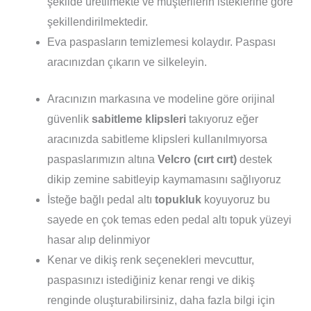
şekilde üretilmekte ve müşterilerin isteklerine göre
şekillendirilmektedir.
Eva paspasların temizlemesi kolaydır. Paspası
aracınızdan çıkarın ve silkeleyin.
Aracınızın markasına ve modeline göre orijinal
güvenlik
sabitleme klipsleri
takıyoruz eğer
aracınızda sabitleme klipsleri kullanılmıyorsa
paspaslarımızın altına
Velcro (cırt cırt)
destek
dikip zemine sabitleyip kaymamasını sağlıyoruz
İsteğe bağlı pedal altı
topukluk
koyuyoruz bu
sayede en çok temas eden pedal altı topuk yüzeyi
hasar alıp delinmiyor
Kenar ve dikiş renk seçenekleri mevcuttur,
paspasınızı istediğiniz kenar rengi ve dikiş
renginde oluşturabilirsiniz, daha fazla bilgi için