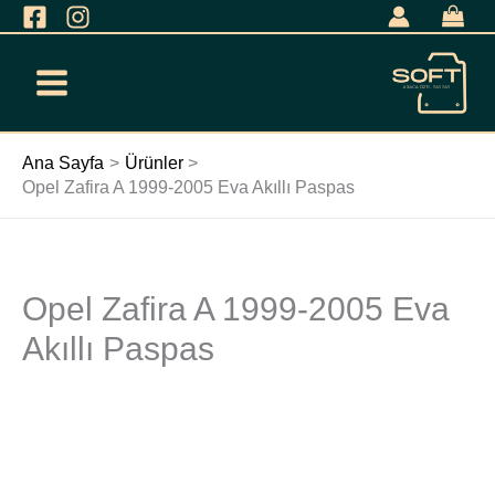
İçeriğe
geç
Ana Sayfa
Ürünler
Opel Zafira A 1999-2005 Eva Akıllı Paspas
Opel Zafira A 1999-2005 Eva
Opel
Zafira
Akıllı Paspas
A
1999-
2005
Eva