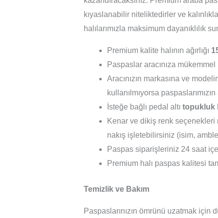
kazandıracaksınız. Premium araba pas
kıyaslanabilir niteliktedirler ve kalınlıkl
halılarımızla maksimum dayanıklılık sun
Premium kalite halının ağırlığı
1
Paspaslar aracınıza mükemmel 
Aracınızın markasına ve modelin
kullanılmıyorsa paspaslarımızın 
İsteğe bağlı pedal altı
topukluk
Kenar ve dikiş renk seçenekleri m
nakış işletebilirsiniz (isim, ambl
Paspas siparişleriniz 24 saat içer
Premium halı paspas kalitesi tam 
Temizlik ve Bakım
Paspaslarınızın ömrünü uzatmak için dü