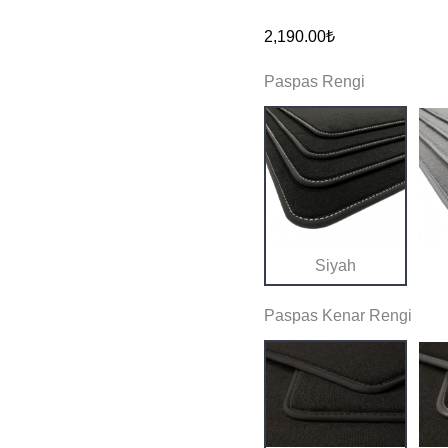
Elektrikli
2,190.00
₺
Premium
Paspas Rengi
Kalite
Halı
Paspas
adet
Siyah
Paspas Kenar Rengi