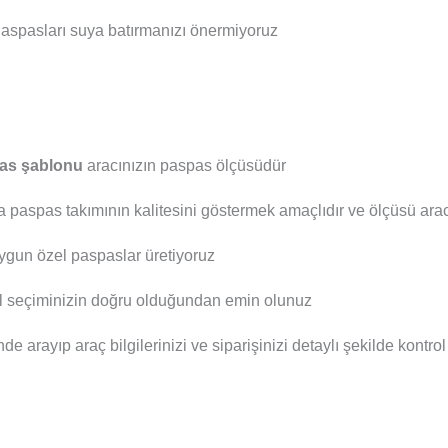
aspasları suya batırmanızı önermiyoruz
as şablonu
aracınızın paspas ölçüsüdür
a paspas takımının kalitesini göstermek amaçlıdır ve ölçüsü aracı
ygun özel paspaslar üretiyoruz
el seçiminizin doğru olduğundan emin olunuz
nde arayıp araç bilgilerinizi ve siparişinizi detaylı şekilde kontro