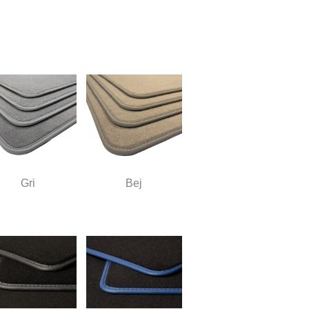
Gri
Bej