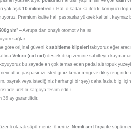
pasları yüksek tüylü
poliamid
halıdan yapılmıştır ve çok
kalın
v
arı yaklaşık
10 milimetre
dir. Halı o kadar kaliteli ki koruyucu t
uyoruz. Premium kalite halı paspaslar yüksek kaliteli, kaymaz b
500gr/m²
– Avrupa’dan onaylı otomotiv halısı
uyum sağlar
e göre orijinal güvenlik
sabitleme klipsleri
takıyoruz eğer aracı
altına
Velcro (cırt cırt)
destek dikip zemine sabitleyip kaymamas
koyuyoruz bu sayede en çok temas eden pedal altı topuk yüzeyi 
evcuttur, paspasınızı istediğiniz kenar rengi ve dikiş renginde 
em, bayrak veya istediğiniz herhangi bir şey) daha fazla bilgi içi
isinde üretilir kargoya teslim edilir
36 ay garantilidir.
zenli olarak süpürmenizi öneririz.
Nemli sert fırça
ile süpürmeni