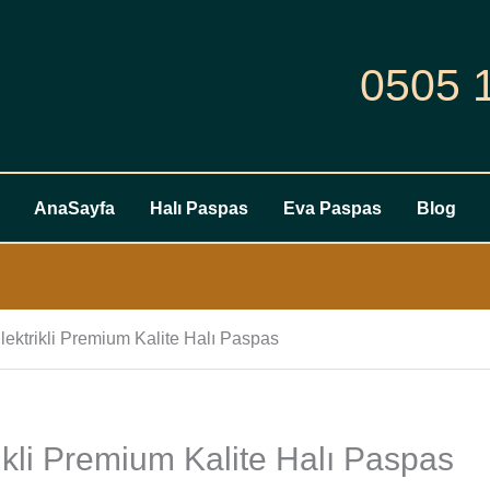
0505 
AnaSayfa
Halı Paspas
Eva Paspas
Blog
lektrikli Premium Kalite Halı Paspas
ikli Premium Kalite Halı Paspas
Opel
Frontera