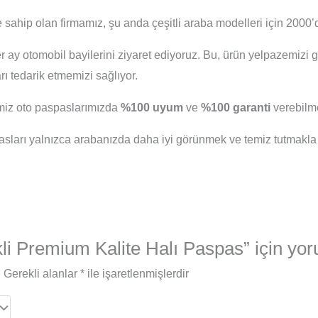
 sahip olan firmamız, şu anda çeşitli araba modelleri için 2000’d
er ay otomobil bayilerini ziyaret ediyoruz. Bu, ürün yelpazemizi 
 tedarik etmemizi sağlıyor.
iğimiz oto paspaslarımızda
%100 uyum
ve
%100 garanti
verebilme
arı yalnızca arabanızda daha iyi görünmek ve temiz tutmakla
kli Premium Kalite Halı Paspas” için yoru
.
Gerekli alanlar
*
ile işaretlenmişlerdir