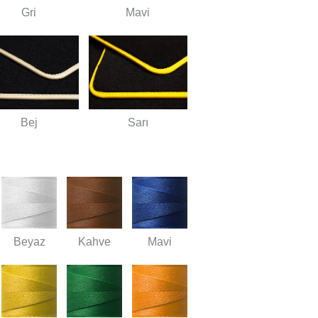
Gri
Mavi
Bej
Sarı
Beyaz
Kahve
Mavi