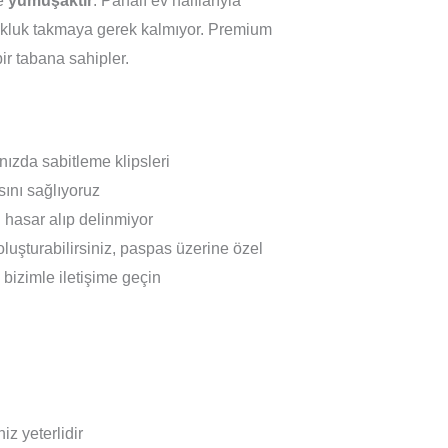
e
yumuşaktır
. Pahalı ev halılarıyla
opukluk takmaya gerek kalmıyor. Premium
ir tabana sahipler.
nızda sabitleme klipsleri
ını sağlıyoruz
hasar alıp delinmiyor
oluşturabilirsiniz, paspas üzerine özel
n bizimle iletişime geçin
z yeterlidir