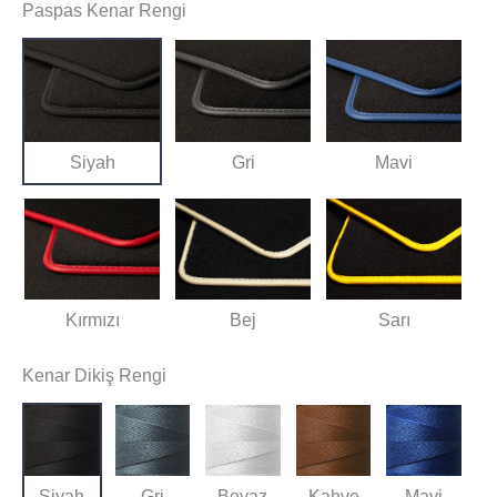
Paspas Kenar Rengi
Siyah
Gri
Mavi
Kırmızı
Bej
Sarı
Kenar Dikiş Rengi
Siyah
Gri
Beyaz
Kahve
Mavi