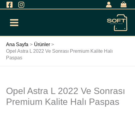
İçeriğe
geç
Ana Sayfa
Ürünler
Opel Astra L 2022 Ve Sonrası Premium Kalite Halı
Paspas
Opel Astra L 2022 Ve Sonrası
Opel
Astra
Premium Kalite Halı Paspas
L
2022
Ve
Sonrası