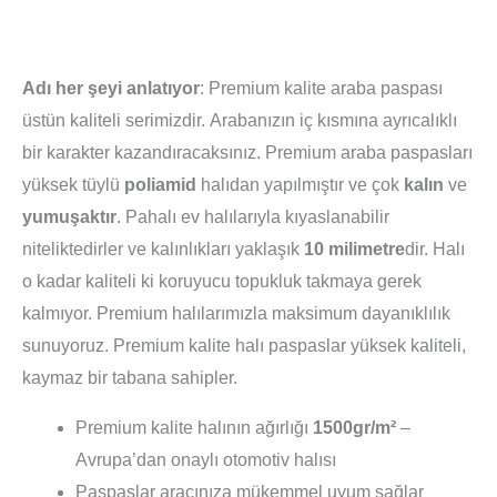
Adı her şeyi anlatıyor
: Premium kalite araba paspası
üstün kaliteli serimizdir. Arabanızın iç kısmına ayrıcalıklı
bir karakter kazandıracaksınız. Premium araba paspasları
yüksek tüylü
poliamid
halıdan yapılmıştır ve çok
kalın
ve
yumuşaktır
. Pahalı ev halılarıyla kıyaslanabilir
niteliktedirler ve kalınlıkları yaklaşık
10 milimetre
dir. Halı
o kadar kaliteli ki koruyucu topukluk takmaya gerek
kalmıyor. Premium halılarımızla maksimum dayanıklılık
sunuyoruz. Premium kalite halı paspaslar yüksek kaliteli,
kaymaz bir tabana sahipler.
Premium kalite halının ağırlığı
1500gr/m²
–
Avrupa’dan onaylı otomotiv halısı
Paspaslar aracınıza mükemmel uyum sağlar