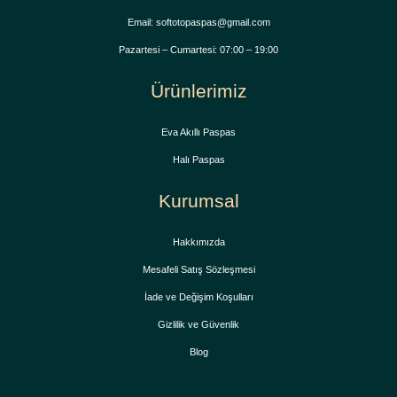
Email: softotopaspas@gmail.com
Pazartesi – Cumartesi: 07:00 – 19:00
Ürünlerimiz
Eva Akıllı Paspas
Halı Paspas
Kurumsal
Hakkımızda
Mesafeli Satış Sözleşmesi
İade ve Değişim Koşulları
Gizlilik ve Güvenlik
Blog