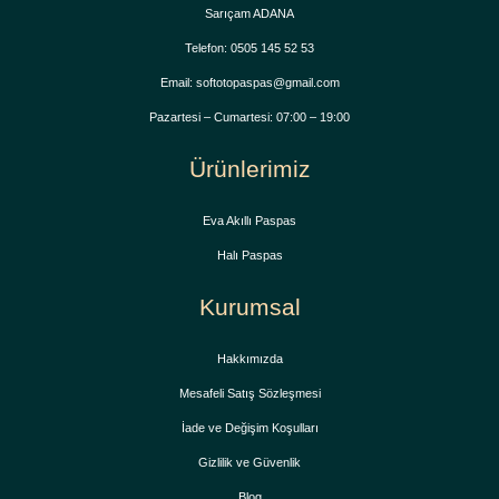
Sarıçam ADANA
Telefon: 0505 145 52 53
Email: softotopaspas@gmail.com
Pazartesi – Cumartesi: 07:00 – 19:00
Ürünlerimiz
Eva Akıllı Paspas
Halı Paspas
Kurumsal
Hakkımızda
Mesafeli Satış Sözleşmesi
İade ve Değişim Koşulları
Gizlilik ve Güvenlik
Blog