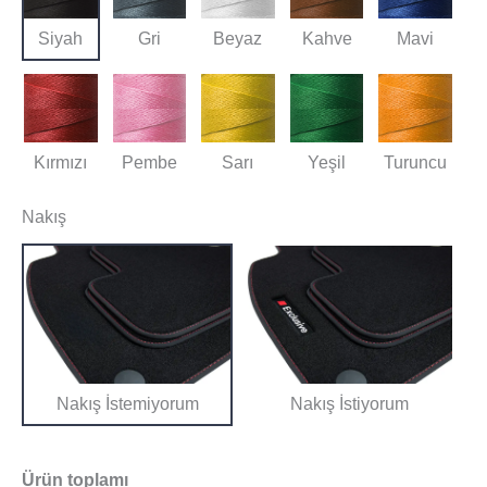
Siyah
Gri
Beyaz
Kahve
Mavi
Kırmızı
Pembe
Sarı
Yeşil
Turuncu
Nakış
Nakış İstemiyorum
Nakış İstiyorum
Ürün toplamı