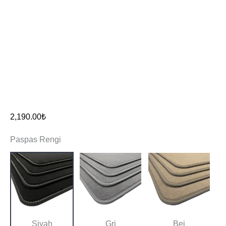
2,190.00
₺
Paspas Rengi
Siyah
Gri
Bej