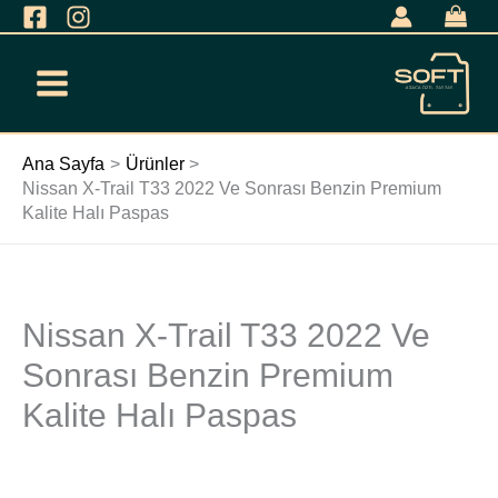
İçeriğe
geç
Ana Sayfa
Ürünler
Nissan X-Trail T33 2022 Ve Sonrası Benzin Premium
Kalite Halı Paspas
Nissan X-Trail T33 2022 Ve
Nissan
X-
Sonrası Benzin Premium
Trail
Kalite Halı Paspas
T33
2022
Ve