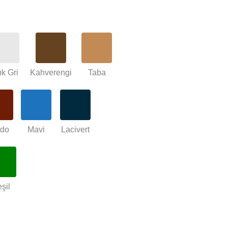
ık Gri
Kahverengi
Taba
rdo
Mavi
Lacivert
şil