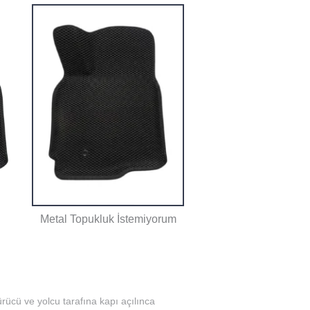
Metal Topukluk İstemiyorum
rücü ve yolcu tarafına kapı açılınca