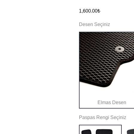
Elektrik
1,600.00
₺
Eva
Desen Seçiniz
Akıllı
Paspas
adet
Elmas Desen
Paspas Rengi Seçiniz