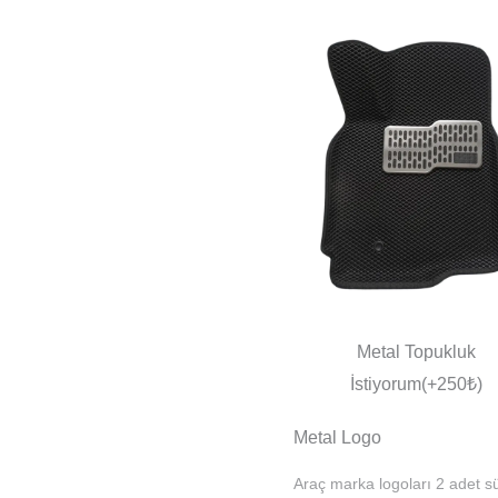
Metal Topukluk
İstiyorum(+250₺)
Metal Logo
Araç marka logoları 2 adet sü