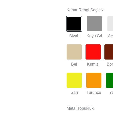
Kenar Rengi Seçiniz
Siyah
Koyu Gri
Aç
Bej
Kırmızı
Bo
Sarı
Turuncu
Ye
Metal Topukluk