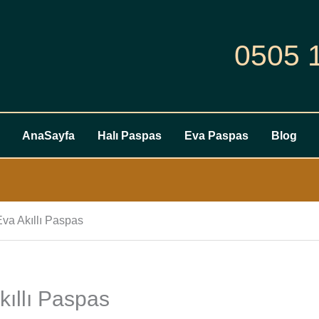
0505 
AnaSayfa
Halı Paspas
Eva Paspas
Blog
Eva Akıllı Paspas
kıllı Paspas
Mg
Zs