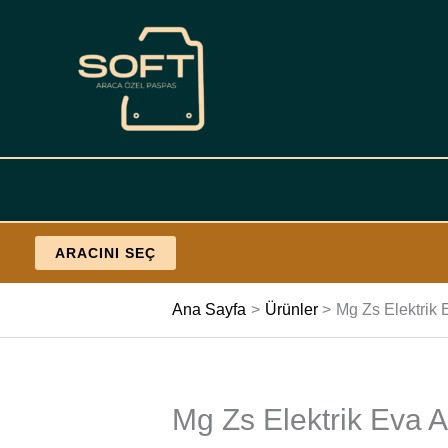
İçeriğe
geç
ARACINI SEÇ
Ana Sayfa
Ürünler
Mg Zs Elektrik 
Mg Zs Elektrik Eva A