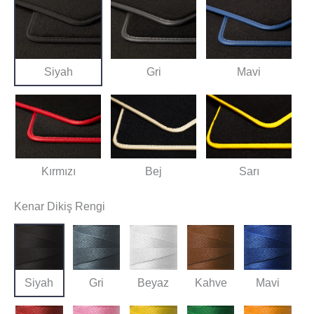
Siyah
Gri
Mavi
Kırmızı
Bej
Sarı
Kenar Dikiş Rengi
Siyah
Gri
Beyaz
Kahve
Mavi