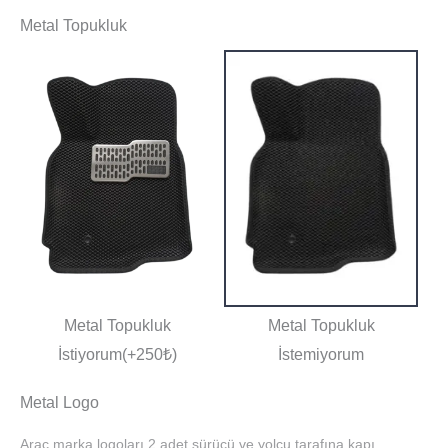
Metal Topukluk
Metal Topukluk
Metal Topukluk
İstiyorum(+250₺)
İstemiyorum
Metal Logo
Araç marka logoları 2 adet sürücü ve yolcu tarafına kapı