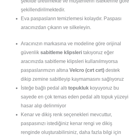
şekilde üretilmekte ve müşterilerin isteklerine göre
şekillendirilmektedir.
Eva paspasların temizlemesi kolaydır. Paspası
aracınızdan çıkarın ve silkeleyin.
Aracınızın markasına ve modeline göre orijinal
güvenlik
sabitleme klipsleri
takıyoruz eğer
aracınızda sabitleme klipsleri kullanılmıyorsa
paspaslarımızın altına
Velcro (cırt cırt)
destek
dikip zemine sabitleyip kaymamasını sağlıyoruz
İsteğe bağlı pedal altı
topukluk
koyuyoruz bu
sayede en çok temas eden pedal altı topuk yüzeyi
hasar alıp delinmiyor
Kenar ve dikiş renk seçenekleri mevcuttur,
paspasınızı istediğiniz kenar rengi ve dikiş
renginde oluşturabilirsiniz, daha fazla bilgi için