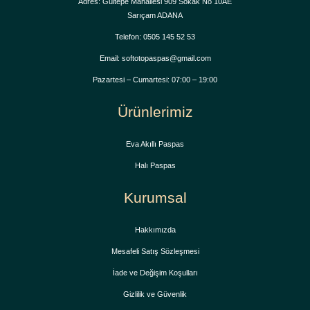
Adres: Gültepe Mahallesi 909 Sokak No 10AE
Sarıçam ADANA
Telefon: 0505 145 52 53
Email: softotopaspas@gmail.com
Pazartesi – Cumartesi: 07:00 – 19:00
Ürünlerimiz
Eva Akıllı Paspas
Halı Paspas
Kurumsal
Hakkımızda
Mesafeli Satış Sözleşmesi
İade ve Değişim Koşulları
Gizlilik ve Güvenlik