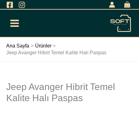
İçeriğe
geç
Ana Sayfa
Ürünler
Jeep Avanger Hibrit Temel Kalite Halı Paspas
Jeep Avanger Hibrit Temel
Jeep
Avanger
Kalite Halı Paspas
Hibrit
Temel
Kalite
Halı