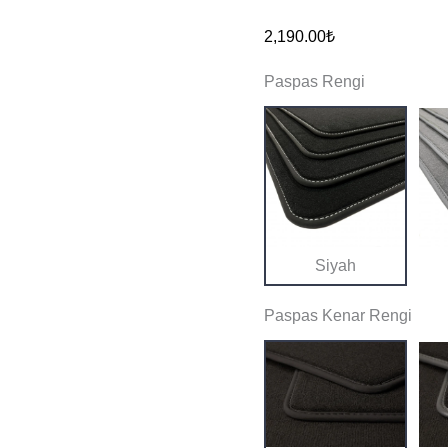
C4x
2,190.00
₺
Premium
Paspas Rengi
Kalite
Halı
Paspas
adet
Siyah
Paspas Kenar Rengi