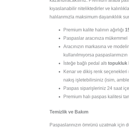
kazandıracaksınız. Premium araba pas
kıyaslanabilir niteliktedirler ve kalınlıkl
halılarımızla maksimum dayanıklılık sun
Premium kalite halının ağırlığı
1
Paspaslar aracınıza mükemmel 
Aracınızın markasına ve modelin
kullanılmıyorsa paspaslarımızın 
İsteğe bağlı pedal altı
topukluk
Kenar ve dikiş renk seçenekleri m
nakış işletebilirsiniz (isim, ambl
Paspas siparişleriniz 24 saat içer
Premium halı paspas kalitesi tam 
Temizlik ve Bakım
Paspaslarınızın ömrünü uzatmak için dü