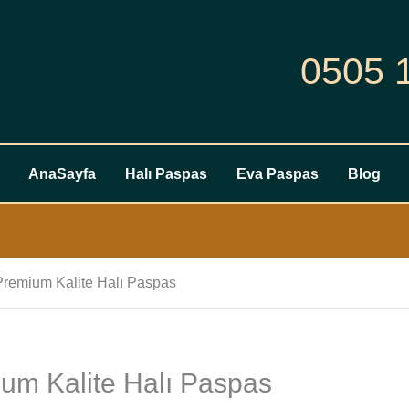
0505 
AnaSayfa
Halı Paspas
Eva Paspas
Blog
Premium Kalite Halı Paspas
um Kalite Halı Paspas
Citroen
E-