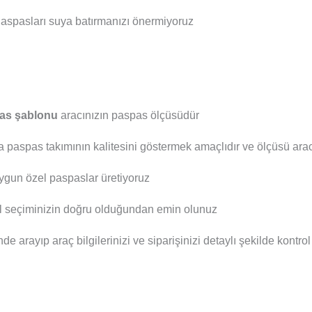
aspasları suya batırmanızı önermiyoruz
as şablonu
aracınızın paspas ölçüsüdür
a paspas takımının kalitesini göstermek amaçlıdır ve ölçüsü aracı
ygun özel paspaslar üretiyoruz
el seçiminizin doğru olduğundan emin olunuz
nde arayıp araç bilgilerinizi ve siparişinizi detaylı şekilde kontro