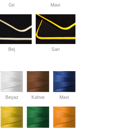
Gri
Mavi
Bej
Sarı
Beyaz
Kahve
Mavi