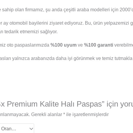
 sahip olan firmamız, şu anda çeşitli araba modelleri için 2000’d
er ay otomobil bayilerini ziyaret ediyoruz. Bu, ürün yelpazemizi 
 tedarik etmemizi sağlıyor.
iğimiz oto paspaslarımızda
%100 uyum
ve
%100 garanti
verebilme
arı yalnızca arabanızda daha iyi görünmek ve temiz tutmakla
x Premium Kalite Halı Paspas” için yoru
yınlanmayacak.
Gerekli alanlar
*
ile işaretlenmişlerdir