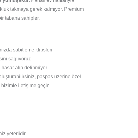
e
yumuşaktır
. Pahalı ev halılarıyla
opukluk takmaya gerek kalmıyor. Premium
ir tabana sahipler.
nızda sabitleme klipsleri
ını sağlıyoruz
hasar alıp delinmiyor
oluşturabilirsiniz, paspas üzerine özel
n bizimle iletişime geçin
z yeterlidir