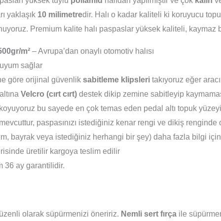
pasları yüksek tüylü
poliamid
halıdan yapılmıştır ve çok
kalın
v
arı yaklaşık
10 milimetre
dir. Halı o kadar kaliteli ki koruyucu t
uyoruz. Premium kalite halı paspaslar yüksek kaliteli, kaymaz b
500gr/m²
– Avrupa’dan onaylı otomotiv halısı
uyum sağlar
e göre orijinal güvenlik
sabitleme klipsleri
takıyoruz eğer aracı
altına
Velcro (cırt cırt)
destek dikip zemine sabitleyip kaymamas
koyuyoruz bu sayede en çok temas eden pedal altı topuk yüzeyi 
evcuttur, paspasınızı istediğiniz kenar rengi ve dikiş renginde 
em, bayrak veya istediğiniz herhangi bir şey) daha fazla bilgi içi
isinde üretilir kargoya teslim edilir
36 ay garantilidir.
zenli olarak süpürmenizi öneririz.
Nemli sert fırça
ile süpürmeni