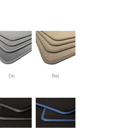
Gri
Bej