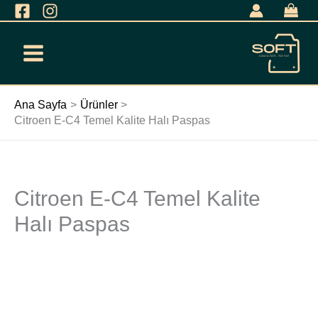
İçeriğe
geç
Ana Sayfa
Ürünler
Citroen E-C4 Temel Kalite Halı Paspas
Citroen E-C4 Temel Kalite
Citroen
E-
Halı Paspas
C4
Temel
Kalite
Halı