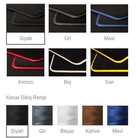
Siyah
Gri
Mavi
Kırmızı
Bej
Sarı
Kenar Dikiş Rengi
Siyah
Gri
Beyaz
Kahve
Mavi