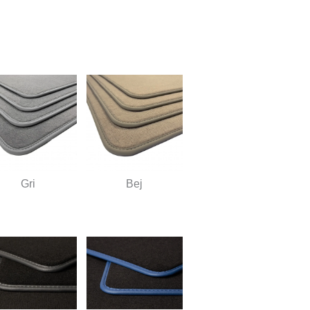
Gri
Bej