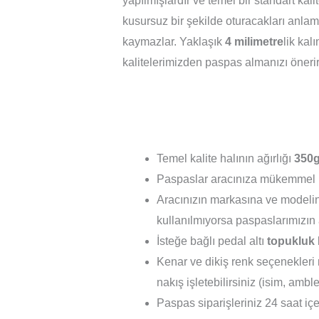
yapılmışlardır ve temel bir standart ka
kusursuz bir şekilde oturacakları anlamı
kaymazlar. Yaklaşık
4 milimetre
lik kal
kalitelerimizden paspas almanızı önerir
Temel kalite halının ağırlığı
350g
Paspaslar aracınıza mükemmel 
Aracınızın markasına ve modelin
kullanılmıyorsa paspaslarımızın 
İsteğe bağlı pedal altı
topukluk
Kenar ve dikiş renk seçenekleri m
nakış işletebilirsiniz (isim, ambl
Paspas siparişleriniz 24 saat içer