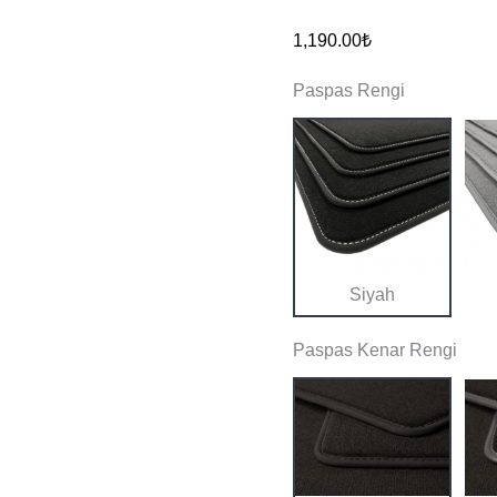
5
1,190.00
₺
Pro
Paspas Rengi
Temel
Kalite
Halı
Paspas
adet
Siyah
Paspas Kenar Rengi