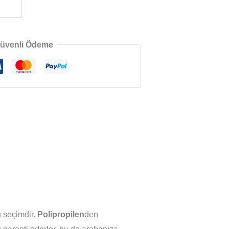
üvenli Ödeme
u seçimdir.
Polipropilen
den