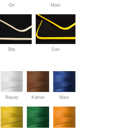
Gri
Mavi
Bej
Sarı
Beyaz
Kahve
Mavi