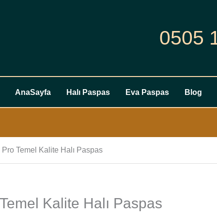
0505 
AnaSayfa
Halı Paspas
Eva Paspas
Blog
Pro Temel Kalite Halı Paspas
Temel Kalite Halı Paspas
Chery
Omoda