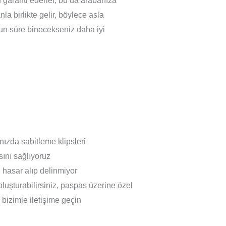
u garanti ederler, bu da arabanıza
la birlikte gelir, böylece asla
uzun süre binecekseniz daha iyi
nızda sabitleme klipsleri
ını sağlıyoruz
hasar alıp delinmiyor
oluşturabilirsiniz, paspas üzerine özel
n bizimle iletişime geçin