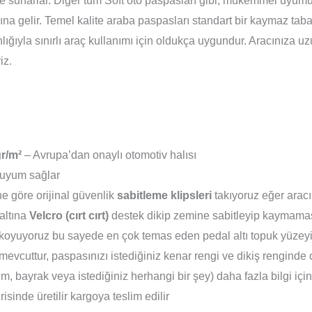
lite sunarlar. Diğer tüm Soft oto paspasları gibi, mükemmel uyum
na gelir. Temel kalite araba paspasları standart bir kaymaz taban
ınlığıyla sınırlı araç kullanımı için oldukça uygundur. Aracınıza 
iz.
r/m²
– Avrupa’dan onaylı otomotiv halısı
uyum sağlar
e göre orijinal güvenlik
sabitleme klipsleri
takıyoruz eğer aracı
altına
Velcro (cırt cırt)
destek dikip zemine sabitleyip kaymamas
koyuyoruz bu sayede en çok temas eden pedal altı topuk yüzeyi 
evcuttur, paspasınızı istediğiniz kenar rengi ve dikiş renginde 
em, bayrak veya istediğiniz herhangi bir şey) daha fazla bilgi içi
isinde üretilir kargoya teslim edilir