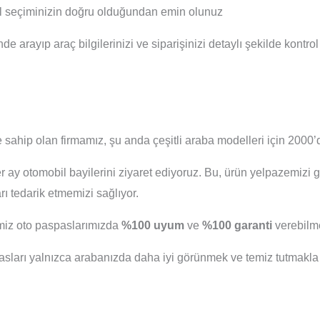
el seçiminizin doğru olduğundan emin olunuz
nde arayıp araç bilgilerinizi ve siparişinizi detaylı şekilde kontro
 sahip olan firmamız, şu anda çeşitli araba modelleri için 2000’d
er ay otomobil bayilerini ziyaret ediyoruz. Bu, ürün yelpazemizi 
 tedarik etmemizi sağlıyor.
iğimiz oto paspaslarımızda
%100 uyum
ve
%100 garanti
verebilme
arı yalnızca arabanızda daha iyi görünmek ve temiz tutmakla