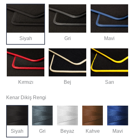
Siyah
Gri
Mavi
Kırmızı
Bej
Sarı
Kenar Dikiş Rengi
Siyah
Gri
Beyaz
Kahve
Mavi