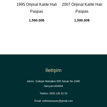
1995 Orijinal Kalite Halı
2007 Orijinal Kalite Halı
Paspas
Paspas
1,590.00
₺
1,590.00
₺
İletişim
Adres: Gültepe Mahallesi 909 Sokak No 10AE
Sarıçam ADANA
Telefon: 0505 145 52 53
Email: softotopaspas@gmail.com