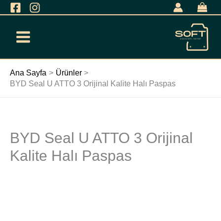
İçeriğe
geç
Ana Sayfa
Ürünler
BYD Seal U ATTO 3 Orijinal Kalite Halı Paspas
BYD Seal U ATTO 3 Orijinal
BYD
Seal
Kalite Halı Paspas
U
ATTO
3
Orijinal