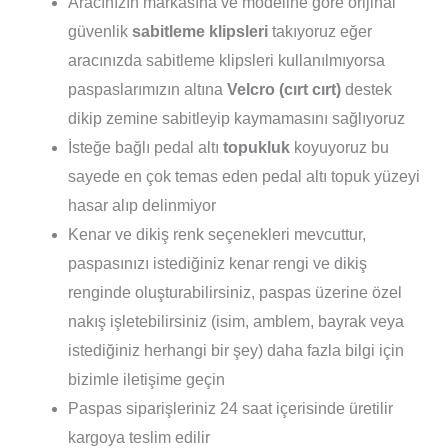
Aracınızın markasına ve modeline göre orijinal
güvenlik
sabitleme klipsleri
takıyoruz eğer
aracınızda sabitleme klipsleri kullanılmıyorsa
paspaslarımızın altına
Velcro (cırt cırt)
destek
dikip zemine sabitleyip kaymamasını sağlıyoruz
İsteğe bağlı pedal altı
topukluk
koyuyoruz bu
sayede en çok temas eden pedal altı topuk yüzeyi
hasar alıp delinmiyor
Kenar ve dikiş renk seçenekleri mevcuttur,
paspasınızı istediğiniz kenar rengi ve dikiş
renginde oluşturabilirsiniz, paspas üzerine özel
nakış işletebilirsiniz (isim, amblem, bayrak veya
istediğiniz herhangi bir şey) daha fazla bilgi için
bizimle iletişime geçin
Paspas siparişleriniz 24 saat içerisinde üretilir
kargoya teslim edilir