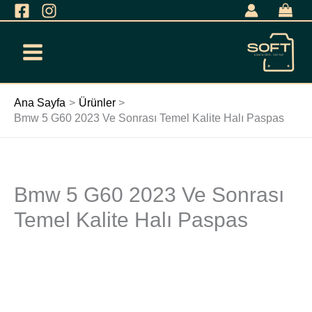
İçeriğe
geç
Ana Sayfa
Ürünler
Bmw 5 G60 2023 Ve Sonrası Temel Kalite Halı Paspas
Bmw 5 G60 2023 Ve Sonrası
Bmw
5
Temel Kalite Halı Paspas
G60
2023
Ve
Sonrası