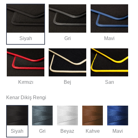
Siyah
Gri
Mavi
Kırmızı
Bej
Sarı
Kenar Dikiş Rengi
Siyah
Gri
Beyaz
Kahve
Mavi