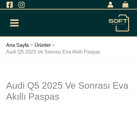
İçeriğe
geç
Ana Sayfa
Ürünler
Audi Q5 2025 Ve Sonrası Eva Akıllı Paspas
Audi Q5 2025 Ve Sonrası Eva
Audi
Q5
Akıllı Paspas
2025
Ve
Sonrası
Eva