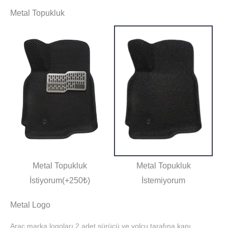
Metal Topukluk
Metal Topukluk
Metal Topukluk
İstiyorum(+250₺)
İstemiyorum
Metal Logo
Araç marka logoları 2 adet sürücü ve yolcu tarafına kapı