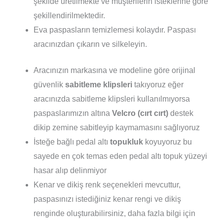
şekilde üretilmekte ve müşterilerin isteklerine göre
şekillendirilmektedir.
Eva paspasların temizlemesi kolaydır. Paspası
aracınızdan çıkarın ve silkeleyin.
Aracınızın markasına ve modeline göre orijinal
güvenlik
sabitleme klipsleri
takıyoruz eğer
aracınızda sabitleme klipsleri kullanılmıyorsa
paspaslarımızın altına
Velcro (cırt cırt)
destek
dikip zemine sabitleyip kaymamasını sağlıyoruz
İsteğe bağlı pedal altı
topukluk
koyuyoruz bu
sayede en çok temas eden pedal altı topuk yüzeyi
hasar alıp delinmiyor
Kenar ve dikiş renk seçenekleri mevcuttur,
paspasınızı istediğiniz kenar rengi ve dikiş
renginde oluşturabilirsiniz, daha fazla bilgi için