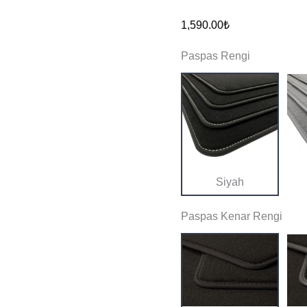
2025
1,590.00
₺
Ve
Paspas Rengi
Sonrası
Orijinal
Kalite
Halı
Paspas
adet
Siyah
Paspas Kenar Rengi