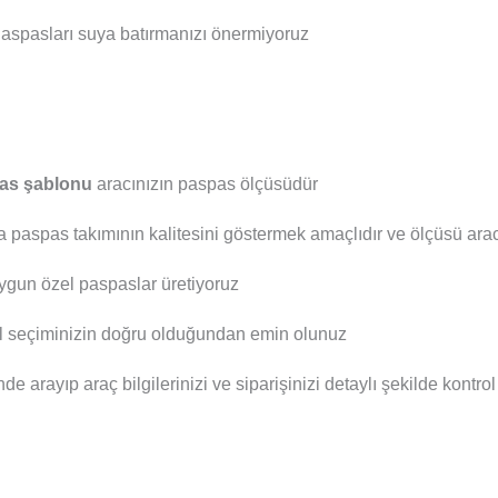
aspasları suya batırmanızı önermiyoruz
as şablonu
aracınızın paspas ölçüsüdür
a paspas takımının kalitesini göstermek amaçlıdır ve ölçüsü aracı
ygun özel paspaslar üretiyoruz
el seçiminizin doğru olduğundan emin olunuz
nde arayıp araç bilgilerinizi ve siparişinizi detaylı şekilde kontro