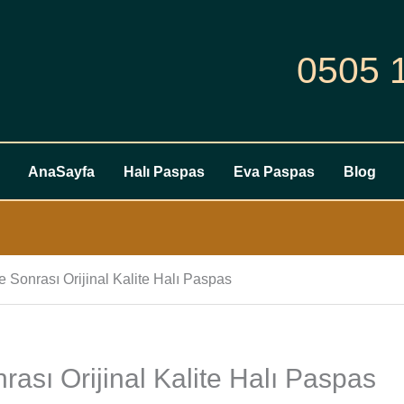
0505 
AnaSayfa
Halı Paspas
Eva Paspas
Blog
 Sonrası Orijinal Kalite Halı Paspas
ası Orijinal Kalite Halı Paspas
Audi
A5