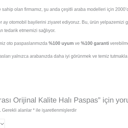
 sahip olan firmamız, şu anda çeşitli araba modelleri için 2000’d
er ay otomobil bayilerini ziyaret ediyoruz. Bu, ürün yelpazemizi 
 tedarik etmemizi sağlıyor.
iğimiz oto paspaslarımızda
%100 uyum
ve
%100 garanti
verebilme
arı yalnızca arabanızda daha iyi görünmek ve temiz tutmakla
sı Orijinal Kalite Halı Paspas” için yoru
.
Gerekli alanlar
*
ile işaretlenmişlerdir