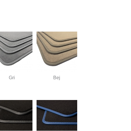
Gri
Bej