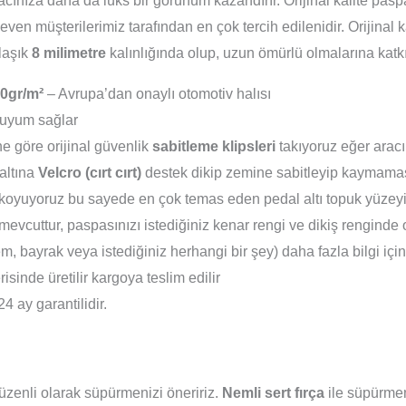
racınıza daha da lüks bir görünüm kazandırır. Orijinal kalite pa
even müşterilerimiz tarafından en çok tercih edilenidir. Orijinal
klaşık
8 milimetre
kalınlığında olup, uzun ömürlü olmalarına katk
0gr/m²
– Avrupa’dan onaylı otomotiv halısı
uyum sağlar
e göre orijinal güvenlik
sabitleme klipsleri
takıyoruz eğer aracı
altına
Velcro (cırt cırt)
destek dikip zemine sabitleyip kaymamas
koyuyoruz bu sayede en çok temas eden pedal altı topuk yüzeyi 
evcuttur, paspasınızı istediğiniz kenar rengi ve dikiş renginde 
em, bayrak veya istediğiniz herhangi bir şey) daha fazla bilgi içi
isinde üretilir kargoya teslim edilir
24 ay garantilidir.
zenli olarak süpürmenizi öneririz.
Nemli sert fırça
ile süpürmeni