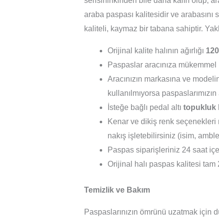
serisininkinden bile daha kalın olup, a
araba paspası kalitesidir ve arabasını s
kaliteli, kaymaz bir tabana sahiptir. Ya
Orijinal kalite halının ağırlığı
120
Paspaslar aracınıza mükemmel 
Aracınızın markasına ve modelin
kullanılmıyorsa paspaslarımızın 
İsteğe bağlı pedal altı
topukluk
Kenar ve dikiş renk seçenekleri m
nakış işletebilirsiniz (isim, ambl
Paspas siparişleriniz 24 saat içer
Orijinal halı paspas kalitesi tam 
Temizlik ve Bakım
Paspaslarınızın ömrünü uzatmak için dü