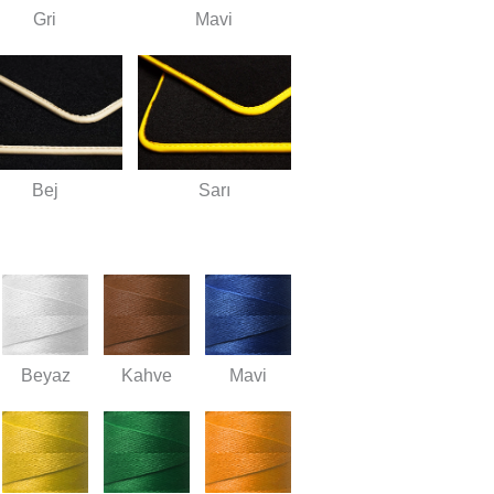
Gri
Mavi
Bej
Sarı
Beyaz
Kahve
Mavi