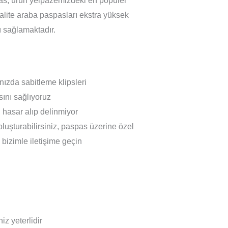
spas, ürün yelpazemizdeki en popüler
 kalite araba paspasları ekstra yüksek
ı sağlamaktadır.
nızda sabitleme klipsleri
ını sağlıyoruz
hasar alıp delinmiyor
oluşturabilirsiniz, paspas üzerine özel
n bizimle iletişime geçin
z yeterlidir