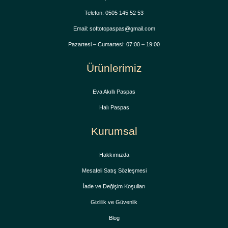
Telefon: 0505 145 52 53
Email: softotopaspas@gmail.com
Pazartesi – Cumartesi: 07:00 – 19:00
Ürünlerimiz
Eva Akıllı Paspas
Halı Paspas
Kurumsal
Hakkımızda
Mesafeli Satış Sözleşmesi
İade ve Değişim Koşulları
Gizlilik ve Güvenlik
Blog