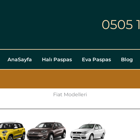
0505 
AnaSayfa
Halı Paspas
Eva Paspas
Blog
Fiat Modelleri