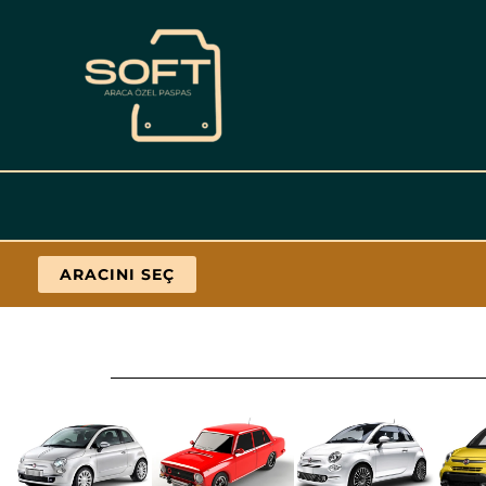
İçeriğe
geç
ARACINI SEÇ