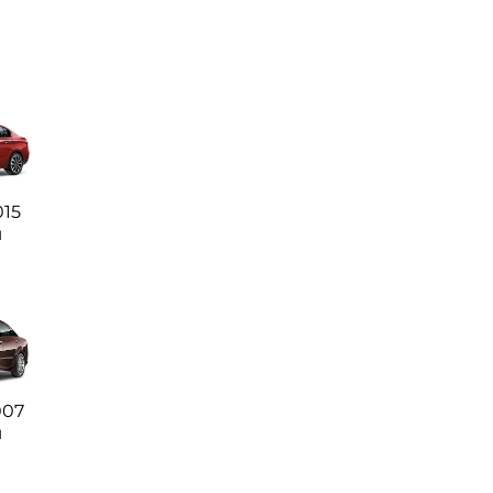
015
ı
007
ı