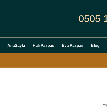
0505 
AnaSayfa
Halı Paspas
Eva Paspas
Blog