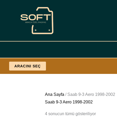
İçeriğe
geç
ARACINI SEÇ
Fiyata
Ana Sayfa
/ Saab 9-3 Aero 1998-2002
göre
Saab 9-3 Aero 1998-2002
sıralandı:
4 sonucun tümü gösteriliyor
düşükten