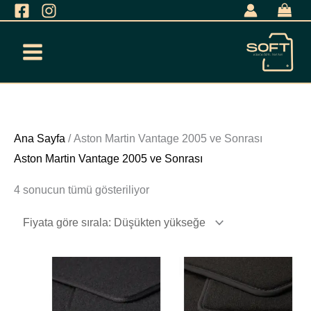
İçeriğe
geç
Fiyata
Ana Sayfa
/ Aston Martin Vantage 2005 ve Sonrası
göre
Aston Martin Vantage 2005 ve Sonrası
sıralandı:
4 sonucun tümü gösteriliyor
düşükten
yükseğe