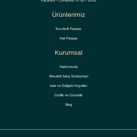
Pazartesi – Cumartesi: 07:00 – 19:00
Ürünlerimiz
Eva Akıllı Paspas
Halı Paspas
Kurumsal
Hakkımızda
Mesafeli Satış Sözleşmesi
İade ve Değişim Koşulları
Gizlilik ve Güvenlik
Blog