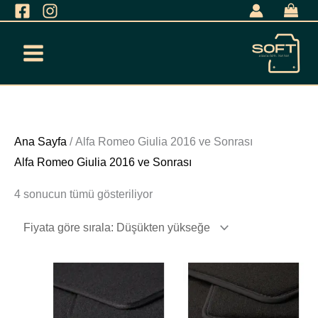
İçeriğe
geç
Fiyata
Ana Sayfa
/ Alfa Romeo Giulia 2016 ve Sonrası
göre
Alfa Romeo Giulia 2016 ve Sonrası
sıralandı:
4 sonucun tümü gösteriliyor
düşükten
yükseğe